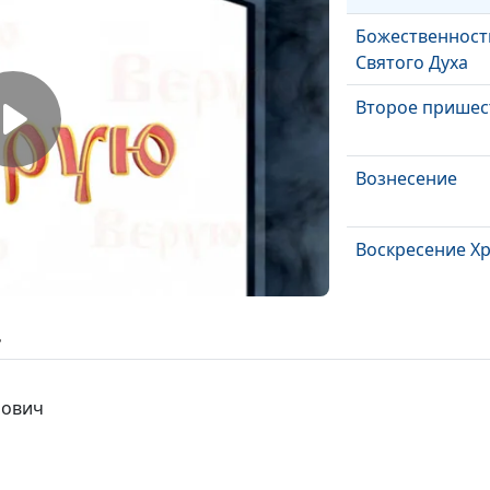
Божественност
Святого Духа
Второе пришес
Вознесение
Воскресение Х
Крестная смер
ь
Почему Бог ста
рович
человеком
Господь Иисус
Христос