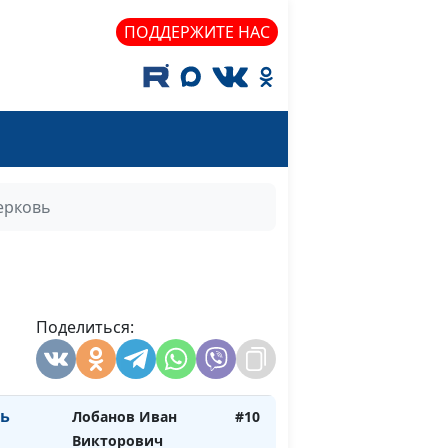
Владимирович
ПОДДЕРЖИТЕ НАС
Зайцев, доктор
богословия
Евгений
#14
Владимирович
Зайцев, доктор
богословия
ерковь
о века
Лобанов Иван
#13
Викторович
Лобанов Иван
#12
Викторович
Поделиться:
Лобанов Иван
#11
Викторович
вь
Лобанов Иван
#10
Викторович