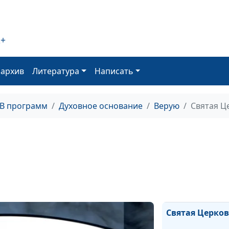
2+
Слово Божье
оархив
Литература
Написать
ТВ программ
Духовное основание
Верую
Святая Ц
Жизнь будущег
Воскресение из
мертвых
Крещение
Святая Церко