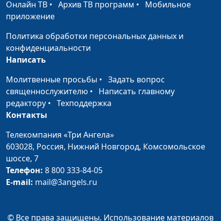
Телерадиокомпании "Три
Онлайн ТВ
•
Архив ТВ программ
•
Мобильное
Ангела", Дмитрий Ковалев,
приложение
директор радиостанции
Политика обработки персональных данных и
"Новое радио"
конфиденциальности
Низкая самооценка
Мария Рожкова, Лилия
#33
Написать
Шукюрова
Молитвенные просьбы
•
Задать вопрос
Духовные искания
священнослужителю
•
Написать главному
Юлия Синицына, Елена
#33
редактору
•
Техподдержка
Пологова
Контакты
Как понять своё
Мария Рожкова, Людмила
#32
предназначение
Телекомпания «Три Ангела»
Михайлова
603028,
Россия, Нижний Новгород,
Комсомольское
Нечестно преуспеть
Юлия Синицына, Сергей
#32
шоссе, 7
Лукашин
Телефон:
8 800 333-84-05
E-mail:
mail@3angels.ru
Под охраной Божьей
Мария Рожкова,
#32
Валентина Васильевна
Алешкина
© Все права защищены. Использование материалов