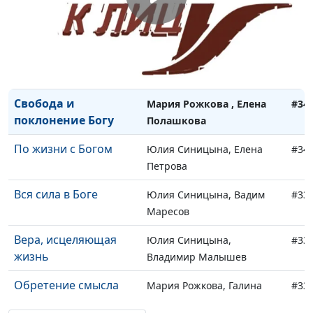
Выбрать жизнь с
Юлия Синицына, Ирина
#34
Богом
Смирнова
Вдохновение для
Мария Рожкова , Елена
#34
служения людям
Полашкова
Свобода и
Мария Рожкова , Елена
#34
поклонение Богу
Полашкова
По жизни с Богом
Юлия Синицына, Елена
#34
Петрова
Вся сила в Боге
Юлия Синицына, Вадим
#33
Маресов
Вера, исцеляющая
Юлия Синицына,
#33
жизнь
Владимир Малышев
Обретение смысла
Мария Рожкова, Галина
#33
жизни
Дудченко