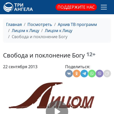
ПОДДЕРЖИТЕ НАС
Главная
Посмотреть
Архив ТВ программ
Лицом к Лицу
Лицом к Лицу
Свобода и поклонение Богу
Страх смерти.
Мария Рожкова, Елена
#34
12+
Свобода и поклонение Богу
Япония. Фокусима
Ёщида
22 сентября 2013
Поделиться:
Решение слушаться
Юлия Синицына, Тимур
#34
Бога
Шахматов
Церковь - моя семья
Юлия Синицына, Юрий
#34
Васильевич Царьков
Помощь Отца
Юлия Синицына, Лариса
#34
Небесного
Терешкина