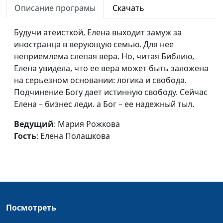
Описание програмы
Скачать
Решение изменить
Мария Рожкова, Алексей
#33
жизнь
Гусев
Будучи атеисткой, Елена выходит замуж за
иностранца в верующую семью. Для нее
Обещания Богу
Юлия Синицына, Алексей
#33
неприемлема слепая вера. Но, читая Библию,
Андрюхин
Елена увидела, что ее вера может быть заложена
Бог творит чудеса
Юлия Уткина, директор
#33
на серьезном основании: логика и свобода.
Телерадиокомпании "Три
Подчинение Богу дает истинную свободу. Сейчас
Ангела", Дмитрий Ковалев,
Елена – бизнес леди. а Бог – ее надежный тыл.
директор радиостанции
Ведущий
: Мария Рожкова
"Новое радио"
Гость
: Елена Полашкова
Слова, изменившие
Юлия Уткина, директор
#33
жизнь
Телерадиокомпании "Три
Ангела", Дмитрий Ковалев,
директор радиостанции
"Новое радио"
Посмотреть
За помощью - к Богу
Юлия Уткина, директор
#33