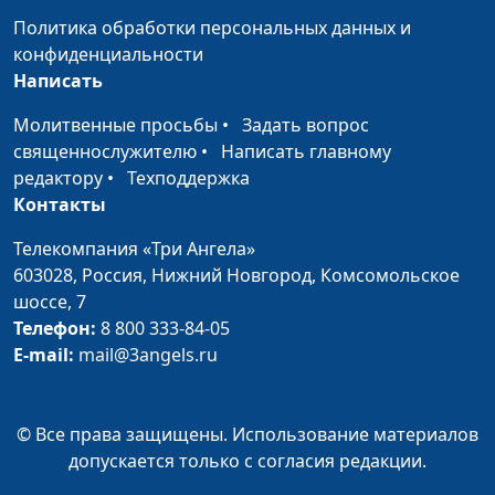
"Новое радио"
Политика обработки персональных данных и
конфиденциальности
Низкая самооценка
Мария Рожкова, Лилия
#33
Написать
Шукюрова
Молитвенные просьбы
•
Задать вопрос
Духовные искания
Юлия Синицына, Елена
#33
священнослужителю
•
Написать главному
Пологова
редактору
•
Техподдержка
Как понять своё
Контакты
Мария Рожкова, Людмила
#32
предназначение
Михайлова
Телекомпания «Три Ангела»
Нечестно преуспеть
603028,
Россия, Нижний Новгород,
Комсомольское
Юлия Синицына, Сергей
#32
шоссе, 7
Лукашин
Телефон:
8 800 333-84-05
Под охраной Божьей
Мария Рожкова,
#32
E-mail:
mail@3angels.ru
Валентина Васильевна
Алешкина
© Все права защищены. Использование материалов
Страх смерти
Мария Рожкова, Камиль
#32
допускается только с согласия редакции.
Хайрутдинов