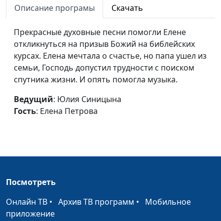
Описание програмы
Скачать
Обещания Богу
Юлия Синицына, Алексей
#33
Андрюхин
Прекрасные духовные песни помогли Елене
откликнуться на призыв Божий на библейских
Бог творит чудеса
Юлия Уткина, директор
#33
курсах. Елена мечтала о счастье, но папа ушел из
Телерадиокомпании "Три
семьи, Господь допустил трудности с поиском
Ангела", Дмитрий Ковалев,
спутника жизни. И опять помогла музыка.
директор радиостанции
"Новое радио"
Ведущий
: Юлия Синицына
Гость
: Елена Петрова
Слова, изменившие
Юлия Уткина, директор
#33
жизнь
Телерадиокомпании "Три
Ангела", Дмитрий Ковалев,
директор радиостанции
"Новое радио"
За помощью - к Богу
Юлия Уткина, директор
#33
Посмотреть
Телерадиокомпании "Три
Онлайн ТВ
•
Архив ТВ программ
•
Мобильное
Ангела", Дмитрий Ковалев,
приложение
директор радиостанции