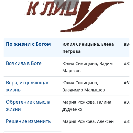
Вдохновение для
Мария Рожкова , Елена
#34
служения людям
Полашкова
Свобода и
Мария Рожкова , Елена
#34
поклонение Богу
Полашкова
По жизни с Богом
Юлия Синицына, Елена
#34
Петрова
Вся сила в Боге
Юлия Синицына, Вадим
#33
Маресов
Вера, исцеляющая
Юлия Синицына,
#33
жизнь
Владимир Малышев
Обретение смысла
Мария Рожкова, Галина
#33
жизни
Дудченко
Решение изменить
Мария Рожкова, Алексей
#33
жизнь
Гусев