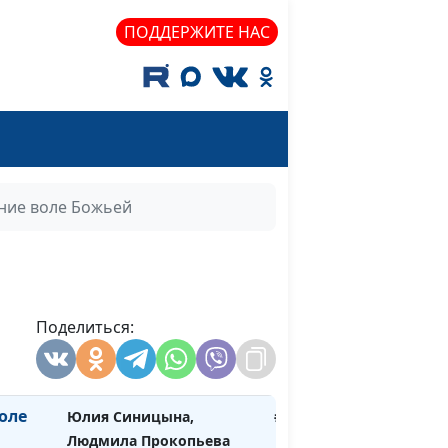
Валентина Васильевна
Алешкина
ПОДДЕРЖИТЕ НАС
Мария Рожкова, Камиль
#325
Хайрутдинов
Юлия Синицына, Дмитрий
#324
Ковалёв
ние воле Божьей
Мария Рожкова, Сергей
#323
Долматов
т от
Юлия Синицына, Андрей
#322
Чеховской
Поделиться:
ий
Юлия Синицына, Раиса
#321
Рожкова
оле
Юлия Синицына,
#318
Людмила Прокопьева