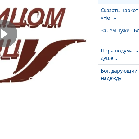
Сказать нарко
«Нет!»
Зачем нужен Б
Пора подумать
душе...
Бог, дарующий
надежду
Избавление от 
ь
наркотики или 
Сила человека 
смирениии пре
Богом
Общение с Бог