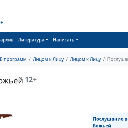
Страх смерти
2+
Ошибки и
оархив
Литература
Написать
необратимые
последствия
ТВ программ
Лицом к Лицу
Лицом к Лицу
Послуша
Не случайная
случайность
12+
ожьей
Бог освобождае
зависимости
Господь - лучш
друг
Послушание в
Божьей