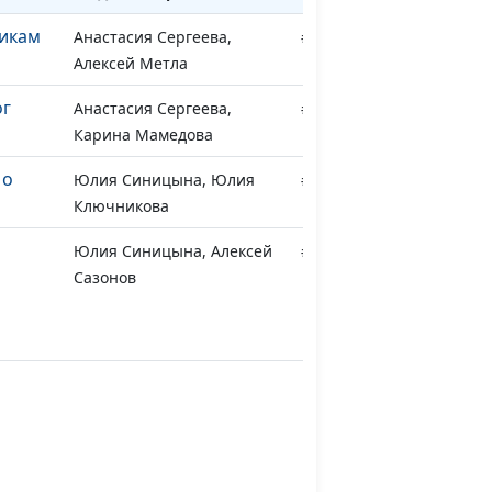
тикам
Анастасия Сергеева,
#317
Алексей Метла
ог
Анастасия Сергеева,
#316
Карина Мамедова
 о
Юлия Синицына, Юлия
#315
Ключникова
Юлия Синицына, Алексей
#314
Сазонов
боли -
Анастасия Сергеева, Игорь
#313
Бог
Лепилин
в
Юлия Синицына, Любовь
#312
д
Копылова
ом
Юлия Синицына, Татьяна
#311