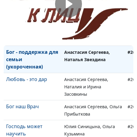
C музыкой в сердце
Юлия Синицына, Юлия
#26
Авструб
Препятствия на пути
Юлия Синицына, Сергей
#26
к Богу
Авструб
Бог - поддержка для
Анастасия Сергеева,
#26
семьи
Наталья Звездина
(укороченная)
Любовь - это дар
Анастасия Сергеева,
#26
Наталия и Ирина
Засовкины
Бог наш Врач
Анастасия Сергеева, Ольга
#26
Прибыткова
Господь может
Юлия Синицына, Ольга
#26
научить
Кузьмина