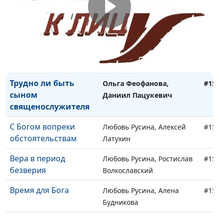
Нужда в Боге
Юлия Синицына, Сергей
#15
Калягин
Долгий путь к Богу
Ольга Феофанова,
#15
Кириченко Ирина
Трудно ли быть
Ольга Феофанова,
#15
сыном
Даниил Пацукевич
священослужителя
С Богом вопреки
Любовь Русина, Алексей
#15
обстоятельствам
Латухин
Вера в период
Любовь Русина, Ростислав
#15
безверия
Волкославский
Время для Бога
Любовь Русина, Алена
#15
Будникова