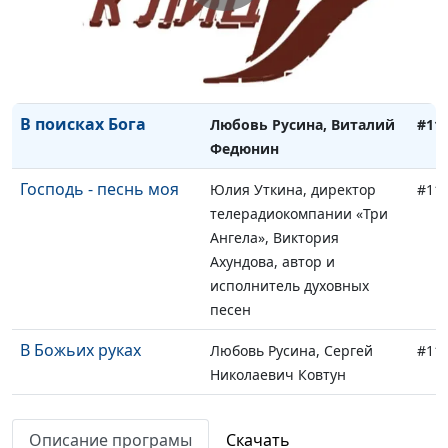
Тукало
Любовь к Богу
Ольга Козуля, Алексей
#11
Гавриков
В поисках Бога
Любовь Русина, Виталий
#11
Федюнин
Господь - песнь моя
Юлия Уткина, директор
#11
телерадиокомпании «Три
Ангела», Виктория
Ахундова, автор и
исполнитель духовных
песен
В Божьих руках
Любовь Русина, Сергей
#11
Николаевич Ковтун
Нужное время
Ольга Козуля, Наталья
#11
Описание програмы
Скачать
Яшанова