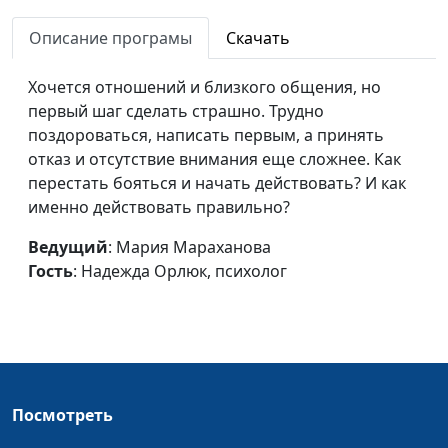
отношениях
Надежда Орлюк,
Описание програмы
Скачать
психолог
Не хочу общаться с
Юлия Синицына,
#993
Хочется отношений и близкого общения, но
родственниками
Надежда Орлюк,
первый шаг сделать страшно. Трудно
психолог
поздороваться, написать первым, а принять
отказ и отсутствие внимания еще сложнее. Как
Как сепарироваться по-
Юлия Синицына,
#992
перестать бояться и начать действовать? И как
взрослому
Надежда Орлюк,
именно действовать правильно?
психолог
Ведущий
: Мария Мараханова
Как перестать стыдиться
Юлия Синицына,
#991
Гость
: Надежда Орлюк, психолог
своих желаний
Надежда Орлюк,
психолог
Как справиться с
Юлия Синицына,
#990
тревогой о будущем
Надежда Орлюк,
психолог
Посмотреть
Как перестать
Юлия Синицына,
#989