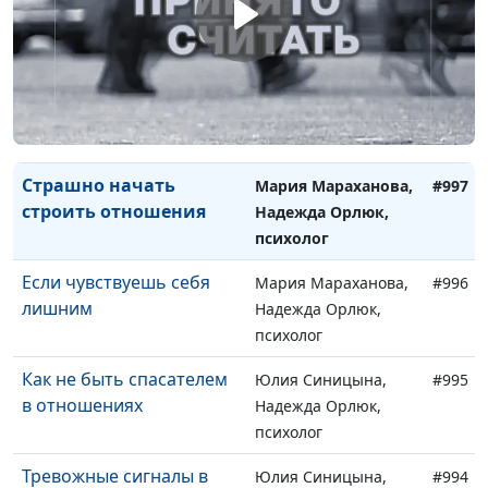
соглашаться, лишь бы
Надежда Орлюк,
не конфликтовать?
психолог
Ответственны ли мы за
Мария Мараханова,
#998
чувства других людей?
Надежда Орлюк,
психолог
Страшно начать
Мария Мараханова,
#997
строить отношения
Надежда Орлюк,
психолог
Если чувствуешь себя
Мария Мараханова,
#996
лишним
Надежда Орлюк,
психолог
Как не быть спасателем
Юлия Синицына,
#995
в отношениях
Надежда Орлюк,
психолог
Тревожные сигналы в
Юлия Синицына,
#994