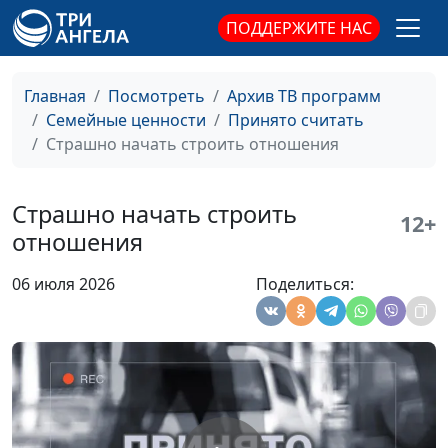
ПОДДЕРЖИТЕ НАС
Главная
Посмотреть
Архив ТВ программ
Семейные ценности
Принято считать
Страшно начать строить отношения
Страшно начать строить
12+
отношения
Как жить, когда мир
Мария Мараханова,
#1001
06 июля 2026
Поделиться:
нестабилен
Надежда Орлюк,
психолог
Как жить после утраты
Мария Мараханова,
#1000
Надежда Орлюк,
психолог
Правильно ли всегда
Мария Мараханова,
#999