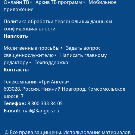
Онлайн ТВ
•
Архив ТВ программ
•
Мобильное
просыпаться по ночам
Надежда Орлюк,
приложение
психолог
Политика обработки персональных данных и
Тревога о здоровье: как
Мария Мараханова,
#988
конфиденциальности
не поддаться панике
Надежда Орлюк,
Написать
психолог
Молитвенные просьбы
•
Задать вопрос
Как перестать заедать
Мария Мараханова,
#987
священнослужителю
•
Написать главному
стресс
Надежда Орлюк,
редактору
•
Техподдержка
психолог
Контакты
Ненавижу свое тело,
Мария Мараханова,
#986
Телекомпания «Три Ангела»
считаю калории
Надежда Орлюк,
603028,
Россия, Нижний Новгород,
Комсомольское
психолог
шоссе, 7
Когда стыдно брать
Телефон:
8 800 333-84-05
Мария Мараханова,
#985
деньги за работу
E-mail:
mail@3angels.ru
Надежда Орлюк,
психолог
Как сохранить себя в
Мария Мараханова,
#984
© Все права защищены. Использование материалов