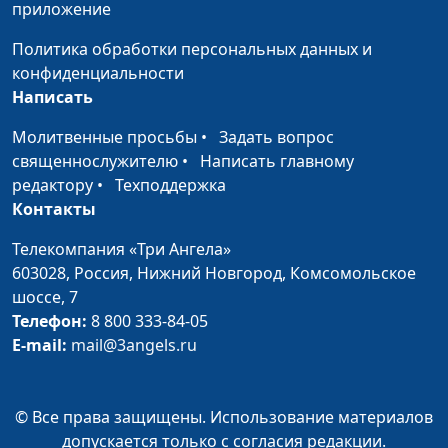
приложение
психолог
Политика обработки персональных данных и
Как сепарироваться по-
Юлия Синицына,
#992
конфиденциальности
взрослому
Надежда Орлюк,
Написать
психолог
Молитвенные просьбы
•
Задать вопрос
Как перестать стыдиться
Юлия Синицына,
#991
священнослужителю
•
Написать главному
своих желаний
Надежда Орлюк,
редактору
•
Техподдержка
психолог
Контакты
Как справиться с
Юлия Синицына,
#990
Телекомпания «Три Ангела»
тревогой о будущем
Надежда Орлюк,
603028,
Россия, Нижний Новгород,
Комсомольское
психолог
шоссе, 7
Как перестать
Телефон:
8 800 333-84-05
Юлия Синицына,
#989
просыпаться по ночам
E-mail:
mail@3angels.ru
Надежда Орлюк,
психолог
Тревога о здоровье: как
Мария Мараханова,
#988
© Все права защищены. Использование материалов
не поддаться панике
Надежда Орлюк,
допускается только с согласия редакции.