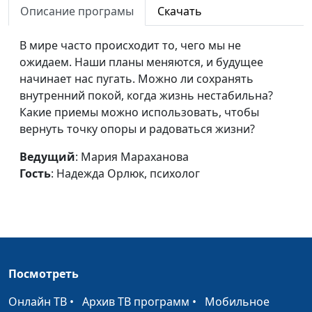
Описание програмы
Скачать
психолог
Страшно начать
Мария Мараханова,
#997
В мире часто происходит то, чего мы не
строить отношения
Надежда Орлюк,
ожидаем. Наши планы меняются, и будущее
психолог
начинает нас пугать. Можно ли сохранять
внутренний покой, когда жизнь нестабильна?
Если чувствуешь себя
Мария Мараханова,
#996
Какие приемы можно использовать, чтобы
лишним
Надежда Орлюк,
вернуть точку опоры и радоваться жизни?
психолог
Ведущий
: Мария Мараханова
Как не быть спасателем
Юлия Синицына,
#995
Гость
: Надежда Орлюк, психолог
в отношениях
Надежда Орлюк,
психолог
Тревожные сигналы в
Юлия Синицына,
#994
отношениях
Надежда Орлюк,
психолог
Посмотреть
Не хочу общаться с
Юлия Синицына,
#993
Онлайн ТВ
•
Архив ТВ программ
•
Мобильное
родственниками
Надежда Орлюк,