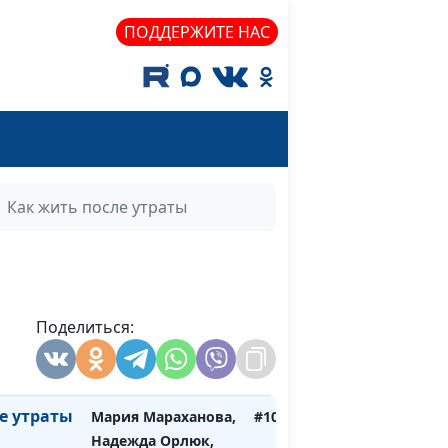
ПОДДЕРЖИТЕ НАС
Как жить после утраты
а мир
Поделиться:
Мария Мараханова,
#1001
Надежда Орлюк,
психолог
е утраты
Мария Мараханова,
#1000
Надежда Орлюк,