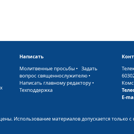
Тревожные сиг
отношениях
Не хочу общать
родственникам
Написать
Кон
•
Молитвенные просьбы
•
Задать
Теле
Как сепарирова
вопрос священнослужителю
•
6030
взрослому
Написать главному редактору
•
Комс
х
Техподдержка
Теле
Как перестать 
E-ma
своих желаний
ены. Использование материалов допускается только с 
Как справиться
тревогой о бу