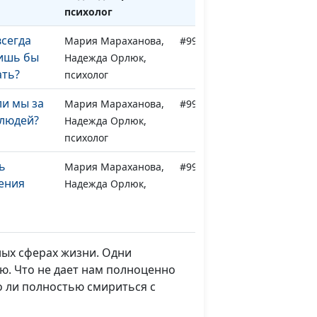
психолог
сегда
Мария Мараханова,
#999
лишь бы
Надежда Орлюк,
ать?
психолог
и мы за
Мария Мараханова,
#998
 людей?
Надежда Орлюк,
психолог
ь
Мария Мараханова,
#997
ения
Надежда Орлюк,
психолог
ь себя
Мария Мараханова,
#996
Надежда Орлюк,
ных сферах жизни. Одни
психолог
ию. Что не дает нам полноценно
о ли полностью смириться с
асателем
Юлия Синицына,
#995
Надежда Орлюк,