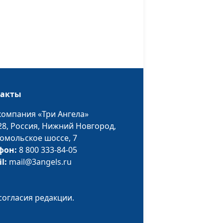
психолог
налы в
Юлия Синицына,
#994
Надежда Орлюк,
психолог
ся с
Юлия Синицына,
#993
и
Надежда Орлюк,
такты
психолог
компания «Три Ангела»
ться по-
Юлия Синицына,
#992
28,
Россия, Нижний Новгород,
Надежда Орлюк,
омольское шоссе, 7
психолог
фон:
8 800 333-84-05
стыдиться
Юлия Синицына,
#991
il:
mail@3angels.ru
Надежда Орлюк,
психолог
согласия редакции.
 с
Юлия Синицына,
#990
дущем
Надежда Орлюк,