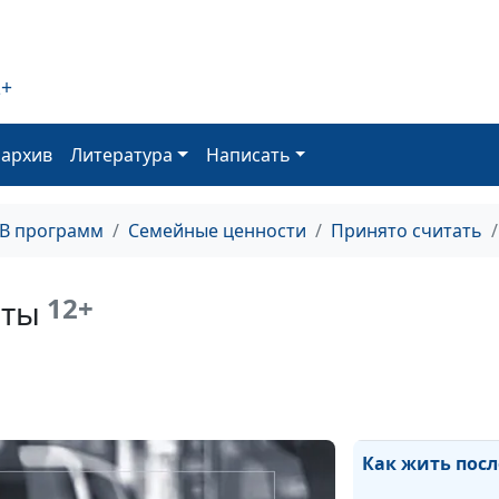
2+
оархив
Литература
Написать
ТВ программ
Семейные ценности
Принято считать
12+
аты
Как жить, когд
нестабилен
Как жить посл