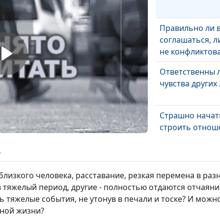
Правильно ли в
соглашаться, 
не конфликтов
Ответственны л
чувства других
Страшно начат
строить отнош
ь
Если чувствуеш
лишним
близкого человека, расставание, резкая перемена в раз
в тяжелый период, другие - полностью отдаются отчаян
ь тяжелые события, не утонув в печали и тоске? И можн
Как не быть сп
нной жизни?
в отношениях