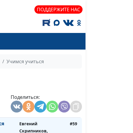
новки
Александр Кузнецов,
#65
лайф-коуч
ПОДДЕРЖИТЕ НАС
Александр Кузнецов,
#64
лайф-коуч
Евгений Скрипников,
#63
священнослужитель
:
Евгений Скрипников,
#62
Учимся учиться
е
священнослужитель
Евгений Скрипников,
#61
священнослужитель
Поделиться:
ия
Евгений Скрипников,
#60
священнослужитель
ся
Евгений
#59
Скрипников,