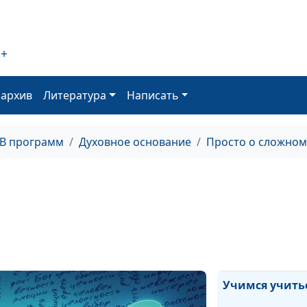
Цели: от поста
до достижения
Принцип 80/20
2+
Как управлять
оархив
Литература
Написать
эмоциями?
Села батарейка
ТВ программ
Духовное основание
Просто о сложном
эмоционально
выгорание
Что делать со
стереотипами?
Поиск призван
Учимся учить