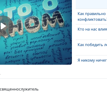
Как правильно
конфликтовать
Кто на нас влия
Как победить л
Я никому ничег
должен
ь
Умение говори
«нет»
, священнослужитель
Слушать и слы
Давать ли обе