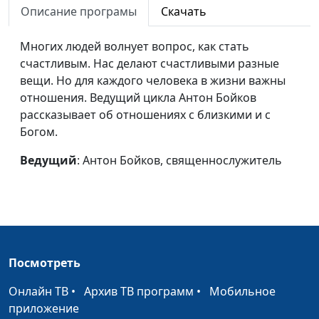
Описание програмы
Скачать
Что такое религия?
Александр Синицын,
#17
священнослужитель
Многих людей волнует вопрос, как стать
счастливым. Нас делают счастливыми разные
Правда об
Александр Синицын,
#16
вещи. Но для каждого человека в жизни важны
экстрасенсах
священнослужитель
отношения. Ведущий цикла Антон Бойков
Осторожно:
Александр Синицын,
#15
рассказывает об отношениях с близкими и с
мошенники!
священнослужитель
Богом.
Ложное чувство вины
Александр Синицын,
#14
Ведущий
: Антон Бойков, священнослужитель
священнослужитель
Что хорошего в
Александр Синицын,
#13
религии?
священнослужитель
Что плохого в религии?
Александр Синицын,
#12
Посмотреть
священнослужитель
Онлайн ТВ
•
Архив ТВ программ
•
Мобильное
Чувство вины
Александр Синицын,
#11
приложение
священнослужитель