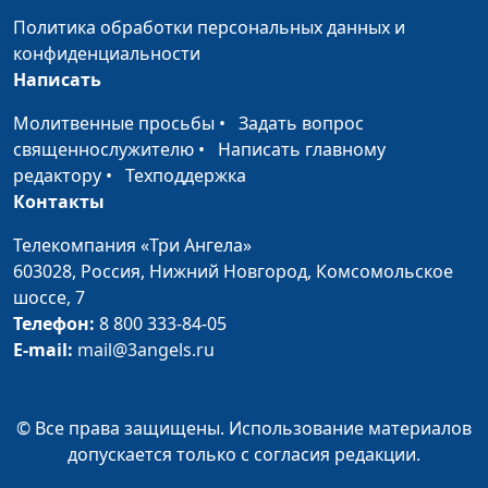
Политика обработки персональных данных и
Что такое грех?
Александр Синицын,
#10
конфиденциальности
священнослужитель
Написать
Почему мы гневаемся?
Александр Синицын,
#9
Молитвенные просьбы
•
Задать вопрос
священнослужитель
священнослужителю
•
Написать главному
редактору
•
Техподдержка
Что такое вера?
Александр Синицын,
#8
Контакты
священнослужитель
Телекомпания «Три Ангела»
Обижаешься. А
Александр Синицын,
#7
603028,
Россия, Нижний Новгород,
Комсомольское
знаешь, почему?
священнослужитель
шоссе, 7
Как справиться с
Александр Синицын,
#6
Телефон:
8 800 333-84-05
завистью?
священнослужитель
E-mail:
mail@3angels.ru
Зависть
Александр Синицын,
#5
священнослужитель
© Все права защищены. Использование материалов
допускается только с согласия редакции.
Страх. Почему мы его
Александр Синицын,
#4
испытываем?
священнослужитель