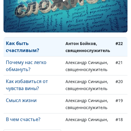
Зависимость от чужого
Антон Бойков,
#24
мнения
священнослужитель
Для чего я родился?
Антон Бойков,
#23
священнослужитель
Как быть
Антон Бойков,
#22
счастливым?
священнослужитель
Почему нас легко
Александр Синицын,
#21
обмануть?
священнослужитель
Как избавиться от
Александр Синицын,
#20
чувства вины?
священнослужитель
Смысл жизни
Александр Синицын,
#19
священнослужитель
В чем счастье?
Александр Синицын,
#18
священнослужитель