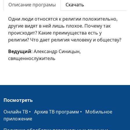
Описание програмы
Скачать
Что такое вера?
Александр Синицын,
#8
священнослужитель
Одни люди относятся к религии положительно,
другие видят в ней лишь плохое. Почему так
Обижаешься. А
Александр Синицын,
#7
происходит? Какие преимущества есть у
знаешь, почему?
священнослужитель
религии? Что дает религия человеку и обществу?
Как справиться с
Александр Синицын,
#6
Ведущий
: Александр Синицын,
завистью?
священнослужитель
священнослужитель
Зависть
Александр Синицын,
#5
священнослужитель
Страх. Почему мы его
Александр Синицын,
#4
испытываем?
священнослужитель
Посмотреть
Суеверие
Александр Синицын,
#3
священнослужитель
Онлайн ТВ
•
Архив ТВ программ
•
Мобильное
приложение
Порча и сглаз
Александр Синицын,
#2
священнослужитель