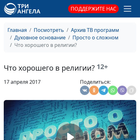
Как быть счастливым?
Антон Бойков,
#22
ПОДДЕРЖИТЕ НАС
священнослужитель
Почему нас легко
Александр Синицын,
#21
Главная
Посмотреть
Архив ТВ программ
обмануть?
священнослужитель
Духовное основание
Просто о сложном
Как избавиться от
Александр Синицын,
#20
Что хорошего в религии?
чувства вины?
священнослужитель
Смысл жизни
Александр Синицын,
#19
12+
Что хорошего в религии?
священнослужитель
17 апреля 2017
Поделиться:
В чем счастье?
Александр Синицын,
#18
священнослужитель
Что такое религия?
Александр Синицын,
#17
священнослужитель
Правда об
Александр Синицын,
#16
экстрасенсах
священнослужитель