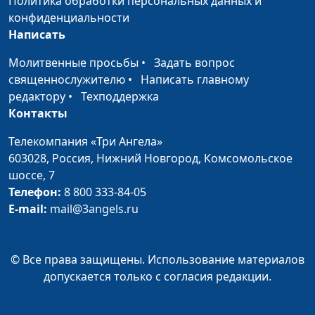
Политика обработки персональных данных и
конфиденциальности
Гороскоп. Причины
Александр Синицын,
#1
Написать
популярности
священнослужитель
Молитвенные просьбы
•
Задать вопрос
священнослужителю
•
Написать главному
редактору
•
Техподдержка
Контакты
Телекомпания «Три Ангела»
603028,
Россия, Нижний Новгород,
Комсомольское
шоссе, 7
Телефон:
8 800 333-84-05
E-mail:
mail@3angels.ru
© Все права защищены. Использование материалов
допускается только с согласия редакции.