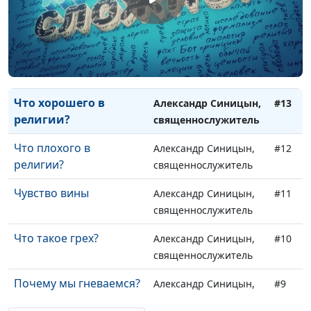
Осторожно:
Александр Синицын,
#15
мошенники!
священнослужитель
Ложное чувство вины
Александр Синицын,
#14
священнослужитель
Что хорошего в
Александр Синицын,
#13
религии?
священнослужитель
Что плохого в
Александр Синицын,
#12
религии?
священнослужитель
Чувство вины
Александр Синицын,
#11
священнослужитель
Что такое грех?
Александр Синицын,
#10
священнослужитель
Почему мы гневаемся?
Александр Синицын,
#9
священнослужитель