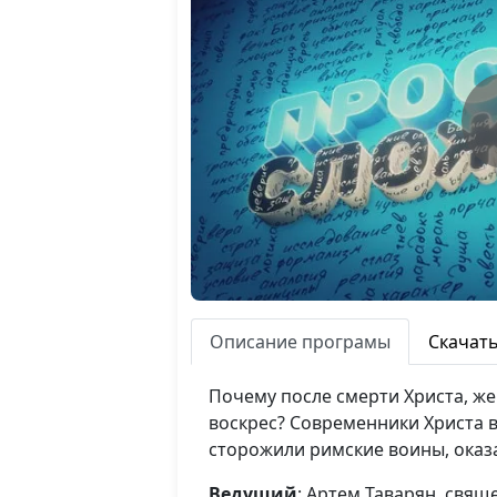
Описание програмы
Скачат
Почему после смерти Христа, ж
воскрес? Современники Христа в
сторожили римские воины, оказ
Ведущий
: Артем Таварян, свя