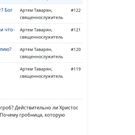
т? Бог
Артем Таварян,
#122
священнослужитель
и что-
Артем Таварян,
#121
священнослужитель
блию?
Артем Таварян,
#120
священнослужитель
Артем Таварян,
#119
священнослужитель
-
Артем Таварян,
#118
нет
священнослужитель
гроб? Действительно ли Христос
в
Артем Таварян,
#117
. Почему гробница, которую
священнослужитель
 мифы
Артем Таварян,
#116
священнослужитель