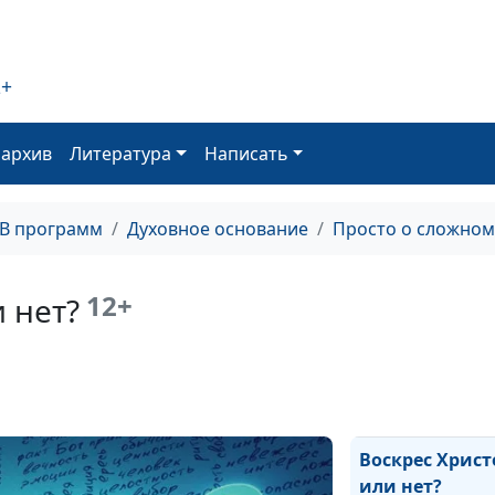
Есть ли в жизн
смысл?
Когда желаемо
2+
приносит счас
Как развить си
оархив
Литература
Написать
воли
Совместимость
ТВ программ
Духовное основание
Просто о сложном
браке
Гарантирует ли
12+
 нет?
сожительство
счастливый бр
Видеоигры: не
или можно в м
Воскрес Христ
или нет?