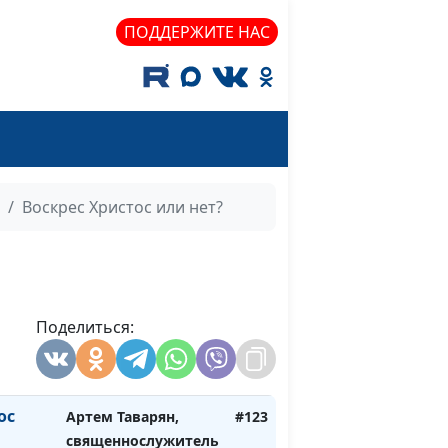
и
Игорь Кириченко
#129
ПОДДЕРЖИТЕ НАС
е не
Игорь Кириченко
#128
тья
лу
Игорь Кириченко
#127
 в
Игорь Кириченко
#126
Воскрес Христос или нет?
Игорь Кириченко
#125
ак?
Поделиться:
льзя
Артем Таварян,
#124
еру?
священнослужитель
ос
Артем Таварян,
#123
священнослужитель