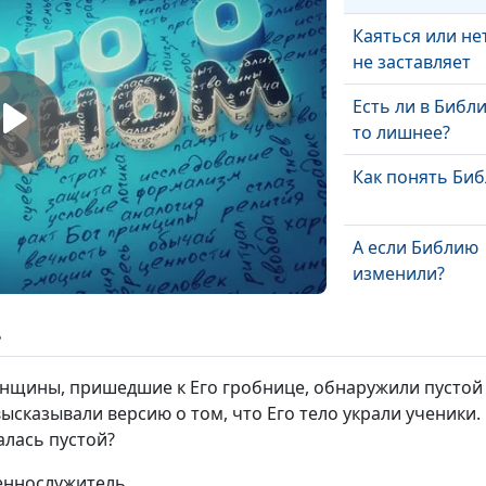
Каяться или не
не заставляет
Есть ли в Библи
то лишнее?
Как понять Би
А если Библию
изменили?
Библия и наука 
ь
противоречий 
енщины, пришедшие к Его гробнице, обнаружили пустой 
Противоречия 
ысказывали версию о том, что Его тело украли ученики
Библии
алась пустой?
Библия это не
щеннослужитель