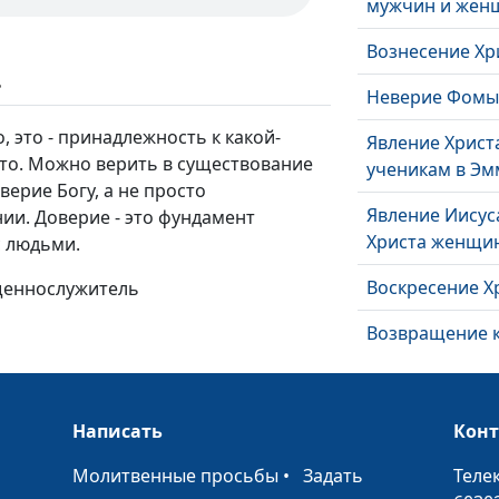
мужчин и жен
Вознесение Хр
ь
Неверие Фом
о, это - принадлежность к какой-
Явление Христ
-то. Можно верить в существование
ученикам в Эм
верие Богу, а не просто
Явление Иисус
ии. Доверие - это фундамент
Христа женщи
с людьми.
Воскресение Х
ященнослужитель
Возвращение к
Герои веры
Божья любовь
Написать
Кон
камне
•
Молитвенные просьбы
•
Задать
Теле
Голгофа и