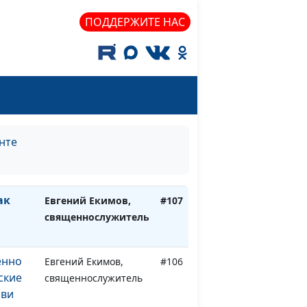
ПОДДЕРЖИТЕ НАС
сподь,
Евгений Екимов,
#111
священнослужитель
сь...
Евгений Екимов,
#110
священнослужитель
дыка
Евгений Екимов,
#109
священнослужитель
нте
ия о
Евгений Екимов,
#108
к Богу
священнослужитель
ак
Евгений Екимов,
#107
священнослужитель
енно
Евгений Екимов,
#106
ские
священнослужитель
бви