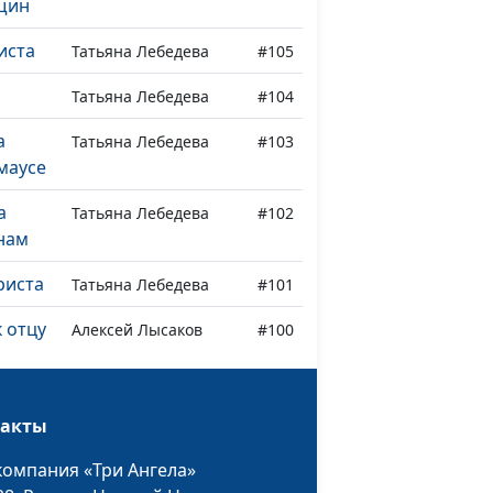
щин
иста
Татьяна Лебедева
#105
ы
Татьяна Лебедева
#104
а
Татьяна Лебедева
#103
маусе
а
Татьяна Лебедева
#102
нам
риста
Татьяна Лебедева
#101
 отцу
Алексей Лысаков
#100
Алексей Лысаков
#99
 в
Алексей Лысаков
#98
такты
компания «Три Ангела»
Алексей Лысаков
#97