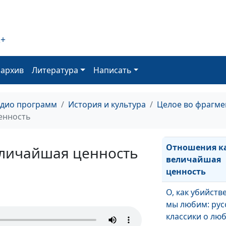
За всё Тебя, Го
благодарю
2+
Я не тому молю
оархив
Литература
Написать
Господь — Вла
дней моих
адио программ
История и культура
Целое во фрагме
Вечность: поэз
енность
пути человека 
Отношения к
личайшая ценность
величайшая
ценность
О, как убийств
мы любим: рус
классики о лю