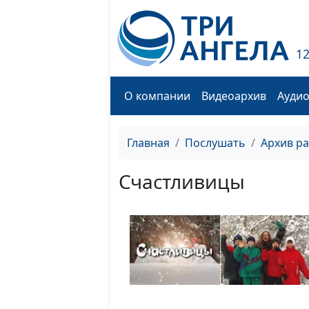
1
О компании
Видеоархив
Ауди
Главная
Послушать
Архив р
Счастливицы