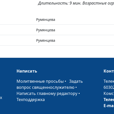
Длительность: 9 мин. Возрастные огр
Румянцева
Румянцева
Румянцева
Написать
Кон
•
Молитвенные просьбы
•
Задать
Теле
вопрос священнослужителю
•
6030
Написать главному редактору
•
Комс
х
Техподдержка
Теле
E-ma