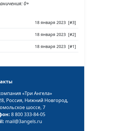
аничения: 0+
18 января 2023 [#3]
18 января 2023 [#2]
18 января 2023 [#1]
такты
компания «Три Ангела»
28,
Россия, Нижний Новгород,
омольское шоссе, 7
фон:
8 800 333-84-05
il:
mail@3angels.ru