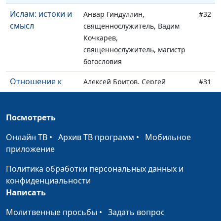
Ислам: истоки и
Анвар Гиндуллин,
#32
смысл
священнослужитель, Вадим
Кочкарев,
священнослужитель, магистр
богословия
Отношение к
Алексей Бритов, Сергей
#31
инаковерующим
Николаевич Ларионов,
в исламе
магистр теологии, религиовед
Посмотреть
Здоровый образ
Алексей Бритов, Сергей
#30
Онлайн ТВ
жизни в исламе
•
Архив ТВ программ
•
Мобильное
Николаевич Ларионов,
приложение
и христианстве
магистр теологии, религиовед
Политика обработки персональных данных и
Иса и Мухаммед
Алексей Бритов, Сергей
#29
конфиденциальности
Николаевич Ларионов,
Написать
магистр теологии, религиовед
Молитвенные просьбы
•
Задать вопрос
Жертва Иисуса
Алексей Бритов, Сергей
#28