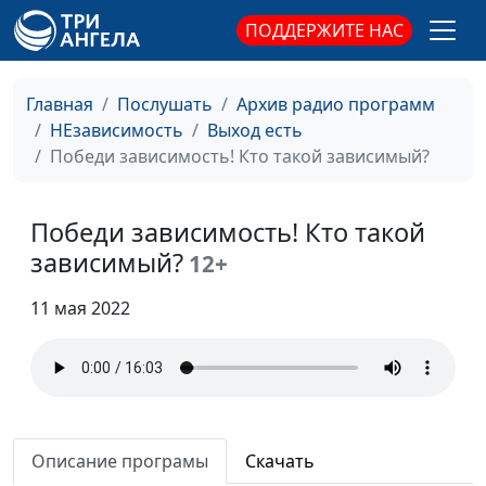
поведения
зависимым людям
ПОДДЕРЖИТЕ НАС
Победи
Александр Зуев, магистр
#66
зависимость!
психологии, психолог
Главная
Послушать
Архив радио программ
Созависимость
реабилитационного центра,
НЕзависимость
Выход есть
автор методики помощи
Победи зависимость! Кто такой зависимый?
зависимым людям
Победи
Александр Зуев, магистр
#65
Победи зависимость! Кто такой
зависимость!
психологии, психолог
зависимый?
Причины
12+
реабилитационного центра,
зависимого
автор методики помощи
11 мая 2022
поведения
зависимым людям
Победи
Александр Зуев, магистр
#64
зависимость!
психологии, психолог
Механизмы
реабилитационного центра,
формирования
автор методики помощи
аддикции
Описание програмы
Скачать
зависимым людям