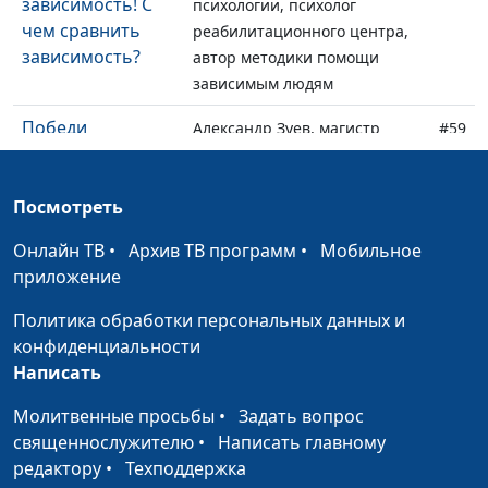
зависимость! С
психологии, психолог
чем сравнить
реабилитационного центра,
зависимость?
автор методики помощи
зависимым людям
Победи
Александр Зуев, магистр
#59
зависимость! Что
психологии, психолог
такое
реабилитационного центра,
зависимость?
Посмотреть
автор методики помощи
зависимым людям
Онлайн ТВ
•
Архив ТВ программ
•
Мобильное
приложение
Я смогу бросить
Сергей Смирнов,
#58
пить! Выход из
руководитель социальных
Политика обработки персональных данных и
алкогольной
проектов «За здоровый образ
конфиденциальности
зависимости
жизни», член Лиги здоровья
Написать
нации
Молитвенные просьбы
•
Задать вопрос
Я смогу бросить
Сергей Смирнов,
#57
священнослужителю
•
Написать главному
пить! Развитие
руководитель социальных
редактору
•
Техподдержка
навыков
проектов «За здоровый образ