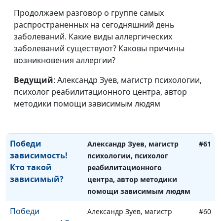
Победи
Александр Зуев, магистр
#63
Продолжаем разговор о группе самых
зависимость!
психологии, психолог
распространенных на сегодняшний день
Признаки
реабилитационного центра,
заболеваний. Какие виды аллергических
зависимости
автор методики помощи
заболеваний существуют? Каковы причины
зависимым людям
возникновения аллергии?
Победи
Александр Зуев, магистр
#62
Ведущий
: Александр Зуев, магистр психологии,
зависимость!
психологии, психолог
психолог реабилитационного центра, автор
Нехимические
реабилитационного центра,
методики помощи зависимым людям
зависимости
автор методики помощи
зависимым людям
Победи
Александр Зуев, магистр
#61
зависимость!
психологии, психолог
Кто такой
реабилитационного
зависимый?
центра, автор методики
помощи зависимым людям
Победи
Александр Зуев, магистр
#60