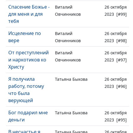
Спасение Божье -
Виталий
26 октября
для меня и для
Овчинников
2023 [#99]
тебя
Исцеление по
Виталий
26 октября
вере
Овчинников
2023 [#98]
От преступлений
Виталий
26 октября
и наркотиков ко
Овчинников
2023 [#97]
Христу
Я получила
Татьяна Быкова
26 октября
работу, потому
2023 [#96]
что была
верующей
Бог подарил мне
Татьяна Быкова
26 октября
деньги
2023 [#95]
В несчастье я
Татьяна Быкова
26 октября