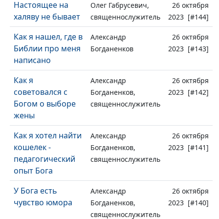
Настоящее на
Олег Габрусевич,
26 октября
халяву не бывает
священнослужитель
2023 [#144]
Как я нашел, где в
Александр
26 октября
Библии про меня
Богданенков
2023 [#143]
написано
Как я
Александр
26 октября
советовался с
Богданенков,
2023 [#142]
Богом о выборе
священнослужитель
жены
Как я хотел найти
Александр
26 октября
кошелек -
Богданенков,
2023 [#141]
педагогический
священнослужитель
опыт Бога
У Бога есть
Александр
26 октября
чувство юмора
Богданенков,
2023 [#140]
священнослужитель