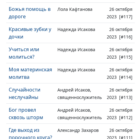
Божья помощь в
Лола Кафтанова
26 октября
дороге
2023 [#117]
Красивые зубки у
Надежда Исакова
26 октября
дочки
2023 [#116]
Учиться или
Надежда Исакова
26 октября
молиться?
2023 [#115]
Моя материнская
Надежда Исакова
26 октября
молитва
2023 [#114]
Случайности
Андрей Исаков,
26 октября
неслучайны
священнослужитель
2023 [#113]
Бог провел
Андрей Исаков,
26 октября
сквозь шторм
священнослужитель
2023 [#112]
Где выход из
Александр Захаров
26 октября
порочного круга?
2023 [#111]