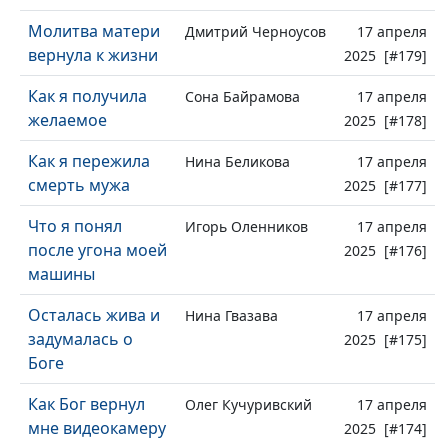
Молитва матери
Дмитрий Черноусов
17 апреля
вернула к жизни
2025 [#179]
Как я получила
Сона Байрамова
17 апреля
желаемое
2025 [#178]
Как я пережила
Нина Беликова
17 апреля
смерть мужа
2025 [#177]
Что я понял
Игорь Оленников
17 апреля
после угона моей
2025 [#176]
машины
Осталась жива и
Нина Гвазава
17 апреля
задумалась о
2025 [#175]
Боге
Как Бог вернул
Олег Кучуривский
17 апреля
мне видеокамеру
2025 [#174]