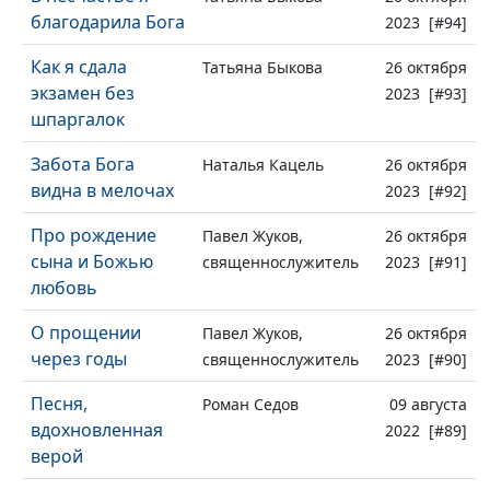
благодарила Бога
2023 [#94]
Как я сдала
Татьяна Быкова
26 октября
экзамен без
2023 [#93]
шпаргалок
Забота Бога
Наталья Кацель
26 октября
видна в мелочах
2023 [#92]
Про рождение
Павел Жуков,
26 октября
сына и Божью
священнослужитель
2023 [#91]
любовь
О прощении
Павел Жуков,
26 октября
через годы
священнослужитель
2023 [#90]
Песня,
Роман Седов
09 августа
вдохновленная
2022 [#89]
верой