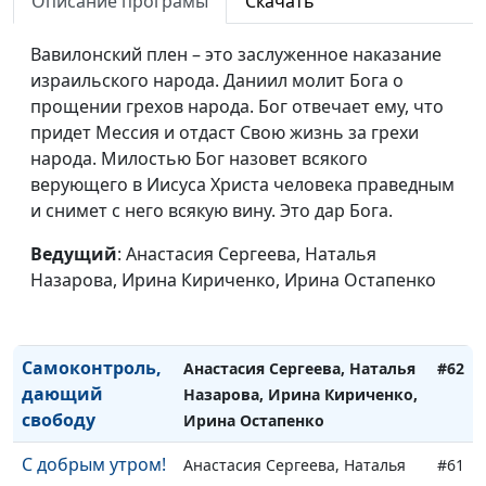
Описание програмы
Скачать
Шеренговская, Ирина
Кириченко, Ирина Остапенко
Вавилонский плен – это заслуженное наказание
Движение - это
израильского народа. Даниил молит Бога о
Анастасия Сергеева, Наталья
#65
жизнь!
прощении грехов народа. Бог отвечает ему, что
Назарова, Ирина Кириченко,
придет Мессия и отдаст Свою жизнь за грехи
Ирина Остапенко
народа. Милостью Бог назовет всякого
Движение -
Анастасия Сергеева, Наталья
#64
верующего в Иисуса Христа человека праведным
источник
Назарова, Ирина Кириченко,
и снимет с него всякую вину. Это дар Бога.
молодости
Ирина Остапенко
Ведущий
: Анастасия Сергеева, Наталья
Привычка
Анастасия Сергеева, Наталья
#63
Назарова, Ирина Кириченко, Ирина Остапенко
побеждать
Назарова, Ирина Кириченко,
Ирина Остапенко
Самоконтроль,
Анастасия Сергеева, Наталья
#62
дающий
Назарова, Ирина Кириченко,
свободу
Ирина Остапенко
С добрым утром!
Анастасия Сергеева, Наталья
#61