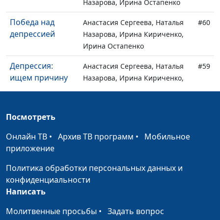
Назарова, Ирина Остапенко
Победа над
Анастасия Сергеева, Наталья
#60
депрессией
Назарова, Ирина Кириченко,
Ирина Остапенко
Депрессия:
Анастасия Сергеева, Наталья
#59
ищем причину
Назарова, Ирина Кириченко,
Ирина Остапенко, Илона
Пацукевич
Посмотреть
Депрессия:
Анастасия Сергеева, Наталья
#58
учимся
Назарова, Ирина Кириченко,
Онлайн ТВ
•
Архив ТВ программ
•
Мобильное
побеждать
Ирина Остапенко, Юлия
приложение
Ключникова, Татьяна
Политика обработки персональных данных и
Гачковская
конфиденциальности
Целый мир для
Анастасия Сергеева, Наталья
#57
Написать
нашего
Назарова, Ирина Кириченко,
Молитвенные просьбы
•
Задать вопрос
здоровья
Ирина Остапенко, Татьяна