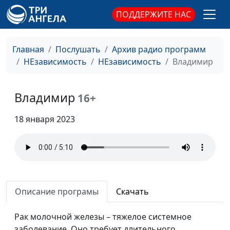
ПОДДЕРЖИТЕ НАС
Главная
Послушать
Архив радио программ
НЕзависимость
НЕзависимость
Владимир
Владимир
16+
Полина
Полина
#17
18 января 2023
Елена
Елена
#16
Евгения
Евгения
#15
Константин
Константин
#14
Описание програмы
Скачать
Николай
Николай
#13
Рак молочной железы – тяжелое системное
Любовь
Любовь
#12
заболевание. Оно требует длительного