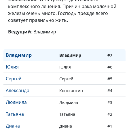
комплексного лечения. Причин рака молочной
Геннадий
Генадий
#11
железы очень много. Господь прежде всего
Нина
советует правильно жить.
Нина
#10
Мария
Ведущий
: Владимир
Мария
#9
Александр
Александр
#8
Владимир
Владимир
#7
Юлия
Юлия
#6
Сергей
Сергей
#5
Александр
Константин
#4
Людмила
Людмила
#3
Татьяна
Татьяна
#2
Диана
Диана
#1