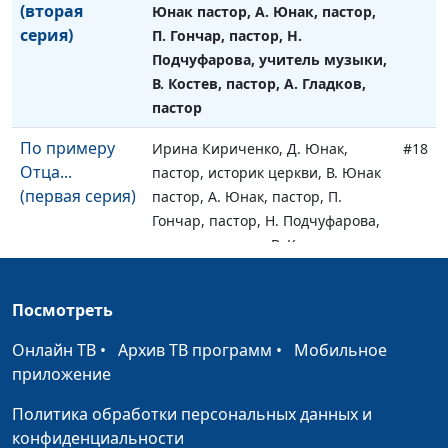
(вторая
Юнак пастор, А. Юнак, пастор,
серия)
П. Гончар, пастор, Н.
Подчуфарова, учитель музыки,
В. Костев, пастор, А. Гладков,
пастор
По примеру
Ирина Кириченко, Д. Юнак,
#18
Отца...
пастор, историк церкви, В. Юнак
(первая серия)
пастор, А. Юнак, пастор, П.
Гончар, пастор, Н. Подчуфарова,
учитель музыки, В. Костев,
пастор, А. Гладков, пастор
Не силой
Посмотреть
Валерий Демидов, член Союза
#17
строится
журналистов СССР, член
Онлайн ТВ
•
Архив ТВ программ
•
Мобильное
судьба...
Международного Союза
приложение
писателей
Политика обработки персональных данных и
Остров
Николай Назарович Либенко,
#16
конфиденциальности
надежды
председатель Тульской