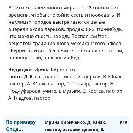
В ритме современного мира порой совсем нет
времени, чтобы спокойно сесть и пообедать. И
на улицах городов выстраиваются целые
Спасатель
Ирина Кириченко, Илья
#21
очереди около ларьков, продающих что-нибудь,
(вторая часть)
Вельгоша, Наталья Щеглова,
что можно съесть на ходу. Воспользуйтесь
Галина Штеле, Иван Вельгоша,
рецептом традиционного мексиканского блюда
Светлана Петрищева, Дмитрий
«Буррито» и вы обеспечите себе вполне сытный,
Фокин, Серго Наморадзе, Сергей
полноценный, полезный обед.
Кузьмин, Иван Лобанов
Ведущий
: Ирина Кириченко
Спасатель
Ирина Кириченко, Илья
#20
Гость
: Д. Юнак, пастор, историк церкви, В. Юнак
(первая часть)
Вельгоша, Наталья Щеглова,
пастор, А. Юнак, пастор, П. Гончар, пастор, Н.
Галина Штеле, Иван Вельгоша,
Подчуфарова, учитель музыки, В. Костев, пастор,
Светлана Петрищева, Дмитрий
А. Гладков, пастор
Фокин, Серго Наморадзе, Сергей
Кузьмин, Иван Лобанов
По примеру
Ирина Кириченко, Д. Юнак,
#19
Отца...
пастор, историк церкви, В.