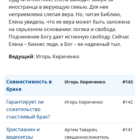
Конфликты: причины
Игорь Кириченко
#147
иностранца в верующую семью. Для нее
и решение
неприемлема слепая вера. Но, читая Библию,
Есть ли в жизни
Елена увидела, что ее вера может быть заложена
Игорь Кириченко
#146
смысл?
на серьезном основании: логика и свобода.
Подчинение Богу дает истинную свободу. Сейчас
Когда желаемое не
Игорь Кириченко
#145
Елена – бизнес леди. а Бог – ее надежный тыл.
приносит счастья
Ведущий
: Игорь Кириченко
Как развить силу
Игорь Кириченко
#144
воли
Совместимость в
Игорь Кириченко
#143
браке
Гарантирует ли
Игорь Кириченко
#142
сожительство
счастливый брак?
Христианин и
Артем Таварян,
#141
видеоигры
священнослужитель