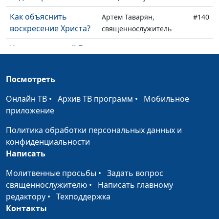
Как объяснить
Артем Таварян,
#140
воскресение Христа?
священнослужитель
Камень, который Бог
Артем Таварян,
#139
не может поднять
священнослужитель
Посмотреть
Есть ли в Библии что-
Артем Таварян,
#138
то лишнее?
священнослужитель
Онлайн ТВ
•
Архив ТВ программ
•
Мобильное
приложение
Понять Библию
Артем Таварян,
#137
невозможно?
священнослужитель
Политика обработки персональных данных и
конфиденциальности
А если Библию
Артем Таварян,
#136
Написать
изменили?
священнослужитель
Молитвенные просьбы
•
Задать вопрос
Противоречит ли
Артем Таварян,
#135
священнослужителю
•
Написать главному
Библия научным
священнослужитель
редактору
•
Техподдержка
открытиям?
Контакты