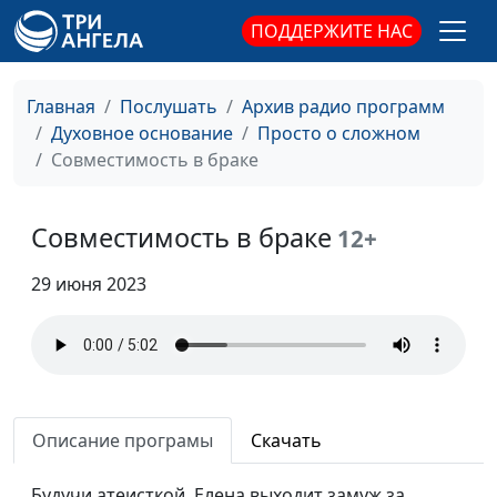
ПОДДЕРЖИТЕ НАС
Главная
Послушать
Архив радио программ
Духовное основание
Просто о сложном
Совместимость в браке
Совместимость в браке
12+
20-30 лет: самые
29 июня 2023
Игорь Кириченко
#150
важные годы жизни
3 секрета успешной
Игорь Кириченко
#149
команды
Почему важна
Игорь Кириченко
#148
Описание програмы
Скачать
правда?
Будучи атеисткой, Елена выходит замуж за