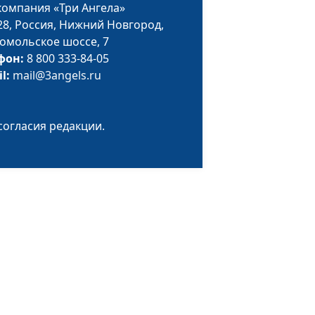
компания «Три Ангела»
28,
Россия, Нижний Новгород,
омольское шоссе, 7
фон:
8 800 333-84-05
il:
mail@3angels.ru
согласия редакции.