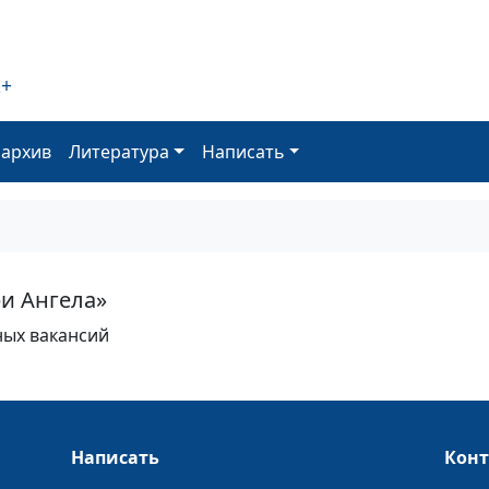
2+
оархив
Литература
Написать
ри Ангела»
ных вакансий
Написать
Кон