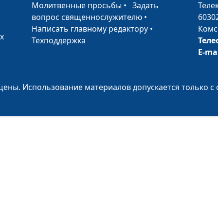
•
Молитвенные просьбы
•
Задать
Теле
вопрос священнослужителю
•
6030
Написать главному редактору
•
Комс
х
Техподдержка
Теле
E-ma
ены. Использование материалов допускается только с 