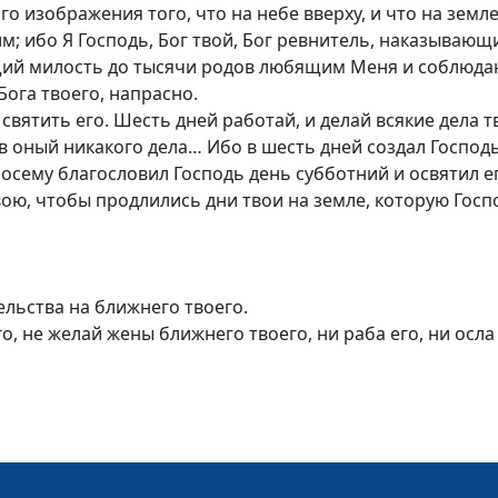
го изображения того, что на небе вверху, и что на земле
м; ибо Я Господь, Бог твой, Бог ревнитель, наказывающи
ящий милость до тысячи родов любящим Меня и соблюд
Бога твоего, напрасно.
вятить его. Шесть дней работай, и делай всякие дела т
 в оный никакого дела… Ибо в шесть дней создал Господь
Посему благословил Господь день субботний и освятил е
ою, чтобы продлились дни твои на земле, которую Господ
льства на ближнего твоего.
, не желай жены ближнего твоего, ни раба его, ни осла 