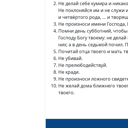
Не делай себе кумира и никако
Не поклоняйся им и не служи и
и четвёртого рода, … и твор
Не произноси имени Господа, 
Помни день субботний, чтобы с
Господу Богу твоему: не делай
них; а в день седьмой почил. 
Почитай отца твоего и мать тв
Не убивай.
Не прелюбодействуй.
Не кради.
Не произноси ложного свидете
Не желай дома ближнего твоего
твоего.