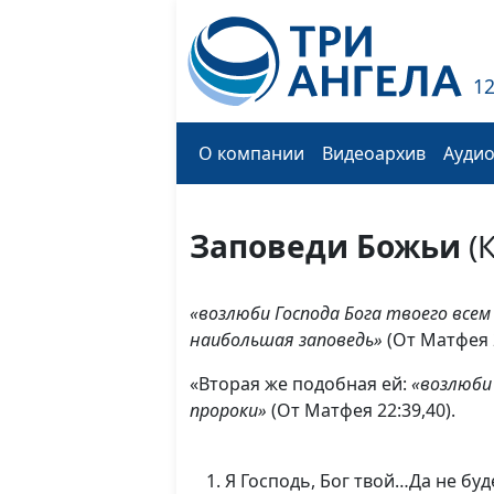
1
О компании
Видеоархив
Ауди
Заповеди Божьи
(
«возлюби Господа Бога твоего всем
наибольшая заповедь»
(От Матфея 2
«Вторая же подобная ей:
«возлюби 
пророки»
(От Матфея 22:39,40).
Я Господь, Бог твой…Да не буд