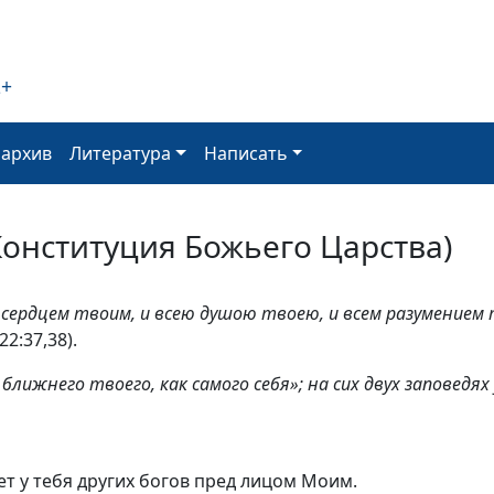
2+
оархив
Литература
Написать
Конституция Божьего Царства)
 сердцем твоим, и всею душою твоею, и всем разумением 
2:37,38).
ближнего твоего, как самого себя»; на сих двух заповедя
ет у тебя других богов пред лицом Моим.