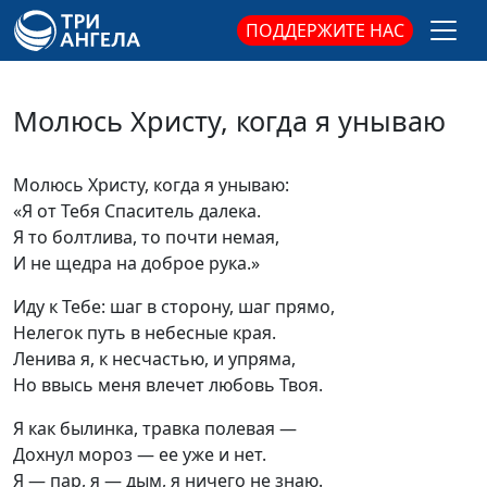
ПОДДЕРЖИТЕ НАС
Молюсь Христу, когда я унываю
Молюсь Христу, когда я унываю:
«Я от Тебя Спаситель далека.
Я то болтлива, то почти немая,
И не щедра на доброе рука.»
Иду к Тебе: шаг в сторону, шаг прямо,
Нелегок путь в небесные края.
Ленива я, к несчастью, и упряма,
Но ввысь меня влечет любовь Твоя.
Я как былинка, травка полевая —
Дохнул мороз — ее уже и нет.
Я — пар, я — дым, я ничего не знаю.