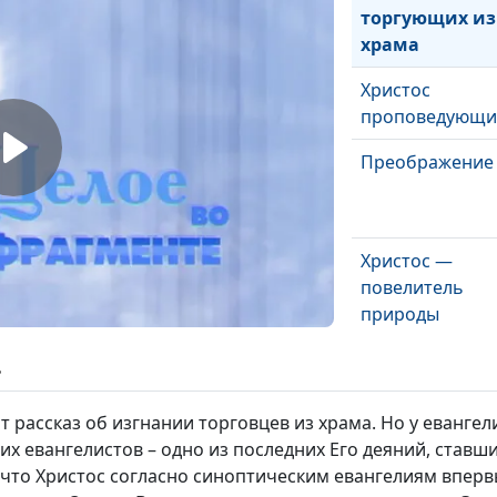
торгующих из
храма
Христос
проповедующи
Преображение
Христос —
повелитель
природы
Чудеса
ь
воскрешения
т рассказ об изгнании торговцев из храма. Но у евангел
гих евангелистов – одно из последних Его деяний, став
Чудесные
, что Христос согласно синоптическим евангелиям впер
исцеления