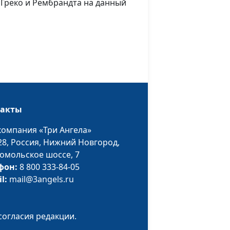
 Греко и Рембрандта на данный
богословия
Татьяна Викторовна
#90
и
Лебедева, магистр
богословия
Татьяна Викторовна
#89
Лебедева, магистр
богословия
такты
Татьяна Викторовна
#88
компания «Три Ангела»
Лебедева, магистр
28,
Россия, Нижний Новгород,
богословия
омольское шоссе, 7
Татьяна Викторовна
#87
фон:
8 800 333-84-05
Лебедева, магистр
il:
mail@3angels.ru
богословия
уса
Татьяна Викторовна
#86
согласия редакции.
Лебедева, магистр