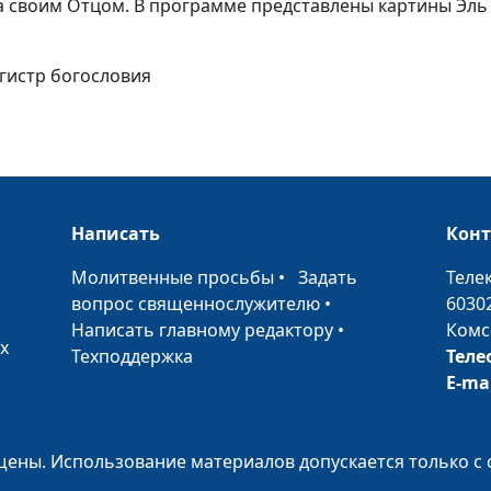
а своим Отцом. В программе представлены картины Эль
Христос в доме
агистр богословия
Марфы и Мари
Христос и
самарянка
Написать
Кон
Брак в Кане
•
Молитвенные просьбы
•
Задать
Теле
Галилейской
вопрос священнослужителю
•
6030
Написать главному редактору
•
Комс
х
Призвание
Техподдержка
Теле
учеников
E-ma
Искушение Иис
ены. Использование материалов допускается только с 
Христа