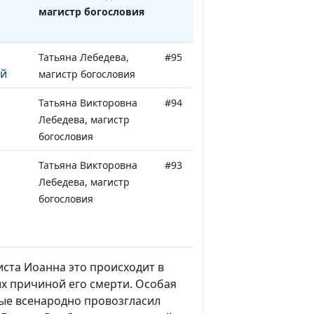
магистр богословия
Татьяна Лебедева,
#95
й
магистр богословия
Татьяна Викторовна
#94
Лебедева, магистр
богословия
Татьяна Викторовна
#93
Лебедева, магистр
богословия
Татьяна Викторовна
#92
Лебедева, магистр
богословия
иста Иоанна это происходит в
ших причиной его смерти. Особая
Татьяна Викторовна
#91
вые всенародно провозгласил
Лебедева, магистр