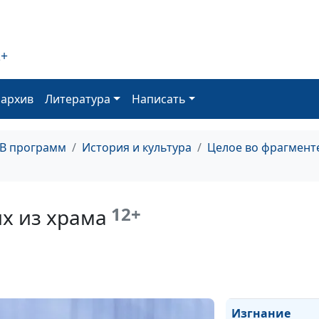
Борис Кустодие
Благоговение 
жизнью
2+
Мертвый Христ
оархив
Литература
Написать
во гробе
Распятие
ТВ программ
История и культура
Целое во фрагмент
Взятие Христа 
стражу
12+
х из храма
Моление о чаш
Тайная вечеря
Изгнание