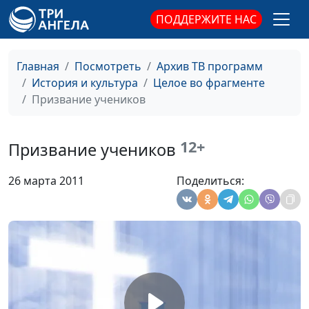
богословия
ПОДДЕРЖИТЕ НАС
Христос —
Татьяна Викторовна
#93
повелитель природы
Лебедева, магистр
Главная
Посмотреть
Архив ТВ программ
богословия
История и культура
Целое во фрагменте
Призвание учеников
Чудеса воскрешения
Татьяна Викторовна
#92
Лебедева, магистр
богословия
12+
Призвание учеников
Чудесные исцеления
Татьяна Викторовна
#91
26 марта 2011
Поделиться:
Лебедева, магистр
богословия
Христос в доме
Татьяна Викторовна
#90
Марфы и Марии
Лебедева, магистр
богословия
Христос и самарянка
Татьяна Викторовна
#89
Лебедева, магистр