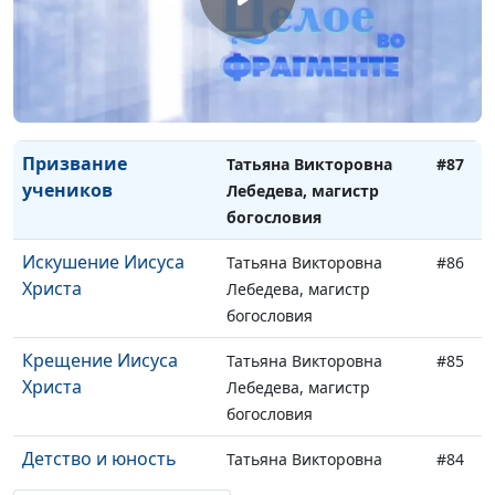
богословия
Брак в Кане
Татьяна Викторовна
#88
Галилейской
Лебедева, магистр
богословия
Призвание
Татьяна Викторовна
#87
учеников
Лебедева, магистр
богословия
Искушение Иисуса
Татьяна Викторовна
#86
Христа
Лебедева, магистр
богословия
Крещение Иисуса
Татьяна Викторовна
#85
Христа
Лебедева, магистр
богословия
Детство и юность
Татьяна Викторовна
#84
Иисуса Христа
Лебедева, магистр