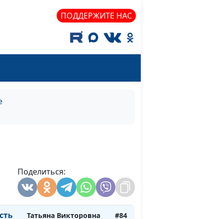
Лебедева, магистр
ПОДДЕРЖИТЕ НАС
богословия
Татьяна Викторовна
#88
Лебедева, магистр
богословия
Татьяна Викторовна
#87
Лебедева, магистр
е
богословия
уса
Татьяна Викторовна
#86
Лебедева, магистр
богословия
са
Поделиться:
Татьяна Викторовна
#85
Лебедева, магистр
богословия
сть
Татьяна Викторовна
#84