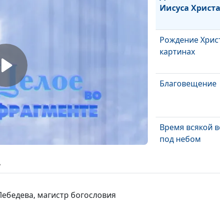
Иисуса Христ
Рождение Хрис
картинах
Благовещение
Время всякой 
под небом
Время войне, и
ь
время миру
Время любить, 
Лебедева, магистр богословия
время ненавид