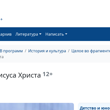
самарянка
2+
Брак в Кане
Галилейской
оархив
Литература
Написать
Призвание
учеников
ТВ программ
История и культура
Целое во фрагмент
та
Искушение Иис
Христа
12+
исуса Христа
Крещение Иису
Христа
Детство и юно