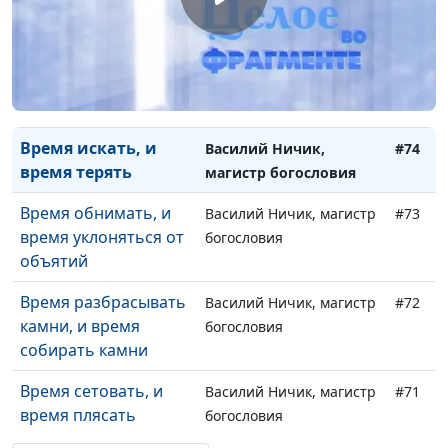
Время раздирать, и
Василий Ничик, магистр
#76
время сшивать
богословия
Время сберегать, и
Василий Ничик, магистр
#75
время бросать
богословия
Время искать, и
Василий Ничик,
#74
время терять
магистр богословия
Время обнимать, и
Василий Ничик, магистр
#73
время уклоняться от
богословия
объятий
Время разбрасывать
Василий Ничик, магистр
#72
камни, и время
богословия
собирать камни
Время сетовать, и
Василий Ничик, магистр
#71
время плясать
богословия