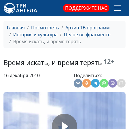
Рождение Христа в
ПОДДЕРЖИТЕ НАС
Татьяна Викторовна
#82
картинах
Лебедева, магистр
богословия
Главная
Посмотреть
Архив ТВ программ
Благовещение
Татьяна Викторовна
#81
История и культура
Целое во фрагменте
Лебедева, магистр
Время искать, и время терять
богословия
Время всякой вещи
Василий Ничик, магистр
#80
12+
Время искать, и время терять
под небом
богословия
16 декабря 2010
Поделиться:
Время войне, и
Василий Ничик, магистр
#79
время миру
богословия
Время любить, и
Василий Ничик, магистр
#78
время ненавидеть
богословия
Время молчать, и
Василий Ничик, магистр
#77
время говорить
богословия