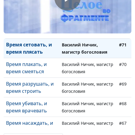
объятий
Время разбрасывать
Василий Ничик, магистр
#72
камни, и время
богословия
собирать камни
Время сетовать, и
Василий Ничик,
#71
время плясать
магистр богословия
Время плакать, и
Василий Ничик, магистр
#70
время смеяться
богословия
Время разрушать, и
Василий Ничик, магистр
#69
время строить
богословия
Время убивать, и
Василий Ничик, магистр
#68
время врачевать
богословия
Время насаждать, и
Василий Ничик, магистр
#67
время вырывать
богословия