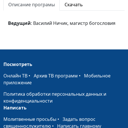
посаженное
Описание програмы
Скачать
Время рождаться, и
Василий Ничик, магистр
#66
время умирать
богословия
Ведущий
: Василий Ничик, магистр богословия
Всему свое время
Василий Ничик, магистр
#65
богословия
Ф. Хазел. Солдат с
Алексей Лысаков,
#64
деревянным
главный редактор
Посмотреть
пистолетом
издательства "Источник
(продолжение).
жизни",
Онлайн ТВ
•
Архив ТВ программ
•
Мобильное
священнослужитель
приложение
Ф. Хазел. Солдат с
Алексей Лысаков,
#63
Политика обработки персональных данных и
деревянным
главный редактор
конфиденциальности
пистолетом.
издательства "Источник
Написать
жизни",
священнослужитель
Молитвенные просьбы
•
Задать вопрос
священнослужителю
•
Написать главному