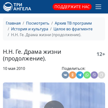
Всему свое время
Василий Ничик, магистр
#65
ПОДДЕРЖИТЕ НАС
богословия
Ф. Хазел. Солдат с
Алексей Лысаков,
#64
деревянным
главный редактор
Главная
Посмотреть
Архив ТВ программ
пистолетом
издательства "Источник
История и культура
Целое во фрагменте
(продолжение).
жизни",
Н.Н. Ге. Драма жизни (продолжение).
священнослужитель
Ф. Хазел. Солдат с
Алексей Лысаков,
#63
Н.Н. Ге. Драма жизни
12+
деревянным
главный редактор
(продолжение).
пистолетом.
издательства "Источник
жизни",
10 мая 2010
Поделиться:
священнослужитель
Д. Бонхеффер.
Алексей Лысаков,
#62
Свидетель Иисуса
главный редактор
Христа.
издательства "Источник
жизни",
священнослужитель