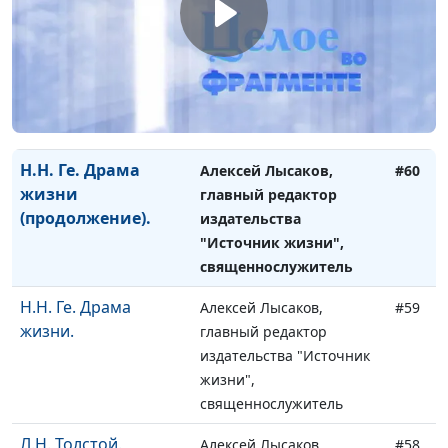
В.В. Верещагин.
Алексей Лысаков,
#61
Художник-
главный редактор
миротворец.
издательства "Источник
жизни",
священнослужитель
Н.Н. Ге. Драма
Алексей Лысаков,
#60
жизни
главный редактор
(продолжение).
издательства
"Источник жизни",
священнослужитель
Н.Н. Ге. Драма
Алексей Лысаков,
#59
жизни.
главный редактор
издательства "Источник
жизни",
священнослужитель
Л.Н. Толстой.
Алексей Лысаков,
#58