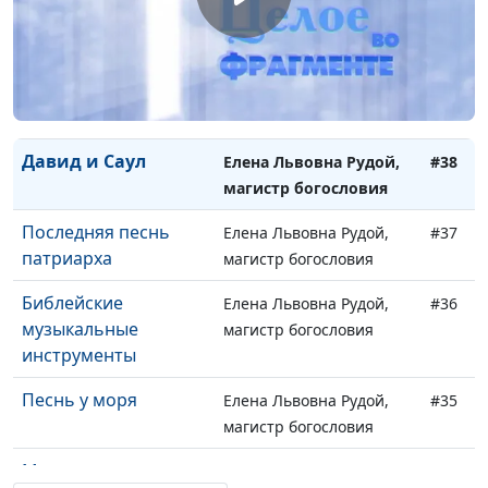
Музыкальное
Елена Львовна Рудой,
#40
священнодействие
магистр богословия
Музыка храма
Елена Львовна Рудой,
#39
магистр богословия
Давид и Саул
Елена Львовна Рудой,
#38
магистр богословия
Последняя песнь
Елена Львовна Рудой,
#37
патриарха
магистр богословия
Библейские
Елена Львовна Рудой,
#36
музыкальные
магистр богословия
инструменты
Песнь у моря
Елена Львовна Рудой,
#35
магистр богословия
Музыка из вечности
Елена Львовна Рудой,
#34