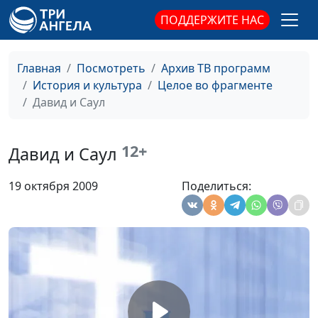
мораль.
ПОДДЕРЖИТЕ НАС
Г.Р. Державин. О
Иван Лобанов,
#44
жизни праведной в
священнослужитель
Главная
Посмотреть
Архив ТВ программ
преддверии смерти.
История и культура
Целое во фрагменте
Давид и Саул
М.В. Ломоносов.
Иван Лобанов,
#43
Способность
священнослужитель
удивляться.
12+
Давид и Саул
Житие протопопа
Иван Лобанов,
#42
19 октября 2009
Поделиться:
Аввакума.
священнослужитель
Искренность как
норма жизни.
Повесть о Горе-
Иван Лобанов,
#41
Злосчастии.
священнослужитель
Ориентиры этой
жизни.