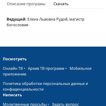
магистр богословия
Описание програмы
Скачать
Шагал: Белое
Татьяна Лебедева
#33
распятие
Ведущий
: Елена Львовна Рудой, магистр
богословия
Шагал: Библейское
Татьяна Лебедева
#32
послание
Нестеров: Путь ко
Татьяна Лебедева
#31
Христу
Врубель: Тема
Татьяна Лебедева
#30
Посмотреть
демона и Пророка
Онлайн ТВ
•
Архив ТВ программ
•
Мобильное
Суриков: Исцеление
Татьяна Лебедева
#29
приложение
слепорожденного
Политика обработки персональных данных и
Перов: Христос в
Татьяна Лебедева
#28
конфиденциальности
Гефсиманском саду
Написать
Брюллов:
Молитвенные просьбы
•
Татьяна Лебедева
Задать вопрос
#27