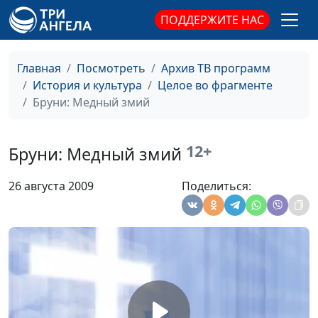
Религиозные
ПОДДЕРЖИТЕ НАС
сюжеты
Крамской: Христос в
Татьяна Лебедева
#26
Главная
Посмотреть
Архив ТВ программ
пустыне
История и культура
Целое во фрагменте
Боровиковский:
Татьяна Лебедева
#25
Бруни: Медный змий
Религиозные
сюжеты
12+
Бруни: Медный змий
Петров-Водкин:
Татьяна Лебедева
#24
Христос - Сеятель
26 августа 2009
Поделиться:
Васнецов:
Татьяна Лебедева
#23
Религиозная
живопись
Айвазовский: Хаос.
Лебедева Татьяна
#22
Сотворение мира