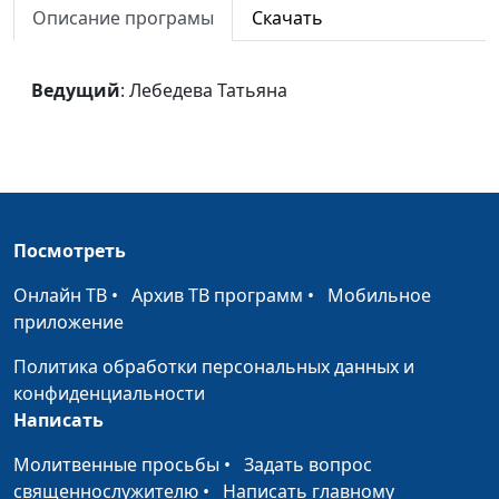
Иванов: Библейские
Лебедева Татьяна
#13
Описание програмы
Скачать
эскизы
Иванов: Явление
Лебедева Татьяна
#12
Ведущий
: Лебедева Татьяна
Христа народу
Посмотреть
Онлайн ТВ
•
Архив ТВ программ
•
Мобильное
приложение
Политика обработки персональных данных и
конфиденциальности
Написать
Молитвенные просьбы
•
Задать вопрос
священнослужителю
•
Написать главному