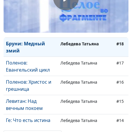
Ге: Распятие
Лебедева Татьяна
#21
Крамской: Хохот
Лебедева Татьяна
#20
Репин: Воскрешение
Лебедева Татьяна
#19
дочери Иаира
Бруни: Медный
Лебедева Татьяна
#18
змий
Поленов:
Лебедева Татьяна
#17
Евангельский цикл
Поленов: Христос и
Лебедева Татьяна
#16
грешница
Левитан: Над
Лебедева Татьяна
#15
вечным покоем
Ге: Что есть истина
Лебедева Татьяна
#14