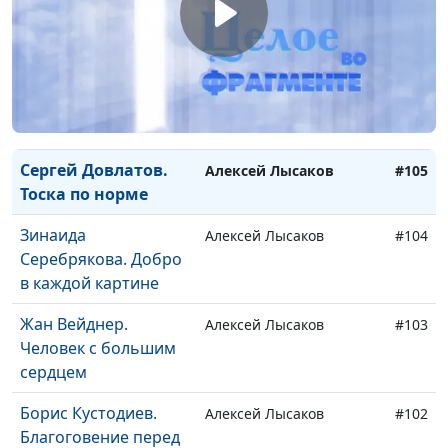
Если Бог за нас, кто
Алексей Лысаков
#107
против нас?
Стефан Цвейг.
Алексей Лысаков
#106
Трагедия гуманизма
Сергей Довлатов.
Алексей Лысаков
#105
Тоска по норме
Зинаида
Алексей Лысаков
#104
Серебрякова. Добро
в каждой картине
Жан Вейднер.
Алексей Лысаков
#103
Человек с большим
сердцем
Борис Кустодиев.
Алексей Лысаков
#102
Благоговение перед