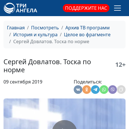
ПОДДЕРЖИТЕ НАС
Явление Христа
Татьяна Лебедева
#114
ученикам в Эммаусе
Главная
Посмотреть
Архив ТВ программ
Явление Иисуса
Татьяна Лебедева
#113
История и культура
Целое во фрагменте
Христа женщинам
Сергей Довлатов. Тоска по норме
Воскресение Христа
Татьяна Лебедева
#112
Возвращение к отцу
Алексей Лысаков
#111
Сергей Довлатов. Тоска по
12+
норме
Флавицкий и
Алексей Лысаков
#110
«Христианские
09 сентября 2019
Поделиться:
мученики в Колизее»
Божья любовь в
Алексей Лысаков
#109
камне
Голгофа и
Алексей Лысаков
#108
воскресение Михая
Мункачи