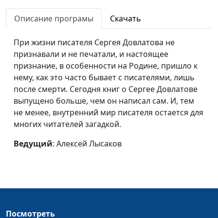
жизнью
Описание програмы
Скачать
Мертвый Христос во
Татьяна Лебедева,
#101
гробе
магистр богословия
При жизни писателя Сергея Довлатова не
признавали и не печатали, и настоящее
Распятие
Татьяна Лебедева,
#100
признание, в особенности на Родине, пришло к
магистр богословия
нему, как это часто бывает с писателями, лишь
после смерти. Сегодня книг о Сергее Довлатове
Взятие Христа под
Татьяна Лебедева,
#99
выпущено больше, чем он написал сам. И, тем
стражу
магистр богословия
не менее, внутренний мир писателя остается для
Моление о чаше
Татьяна Лебедева,
#98
многих читателей загадкой.
магистр богословия
Ведущий
: Алексей Лысаков
Тайная вечеря
Татьяна Лебедева,
#97
магистр богословия
Изгнание торгующих
Татьяна Лебедева,
#96
из храма
магистр богословия
Посмотреть
Христос
Татьяна Лебедева,
#95