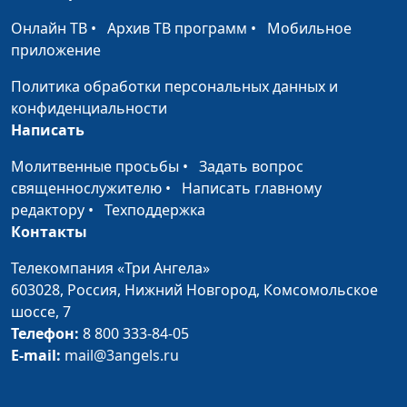
проповедующий
магистр богословия
Онлайн ТВ
•
Архив ТВ программ
•
Мобильное
приложение
Преображение
Татьяна Викторовна
#94
Лебедева, магистр
Политика обработки персональных данных и
богословия
конфиденциальности
Написать
Христос —
Татьяна Викторовна
#93
повелитель природы
Лебедева, магистр
Молитвенные просьбы
•
Задать вопрос
богословия
священнослужителю
•
Написать главному
редактору
•
Техподдержка
Чудеса воскрешения
Татьяна Викторовна
#92
Контакты
Лебедева, магистр
богословия
Телекомпания «Три Ангела»
603028,
Россия, Нижний Новгород,
Комсомольское
Чудесные исцеления
Татьяна Викторовна
#91
шоссе, 7
Лебедева, магистр
Телефон:
8 800 333-84-05
богословия
E-mail:
mail@3angels.ru
Христос в доме
Татьяна Викторовна
#90
Марфы и Марии
Лебедева, магистр