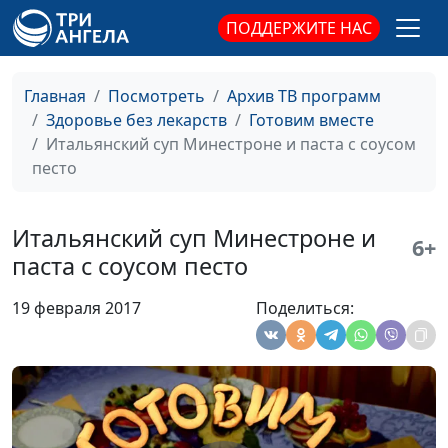
фруктов
ПОДДЕРЖИТЕ НАС
Рецепты блюд из
Ангелина Дубровина
#174
овощей
Главная
Посмотреть
Архив ТВ программ
Здоровье без лекарств
Готовим вместе
Продукты, богатые
Ангелина Дубровина
#173
Итальянский суп Минестроне и паста с соусом
белком
песто
Зерновые
Ангелина Дубровина
#172
Хлебопечение
Ангелина Дубровина
#171
Итальянский суп Минестроне и
6+
паста с соусом песто
Мандариновый
Алёна Будникова
#170
чизкейк с
19 февраля 2017
Поделиться:
рождественским чаем
Манты с чечевицей и
Алёна Будникова
#169
салат из моркови с
яйцом
Штрудель с грибами
Алёна Будникова
#168