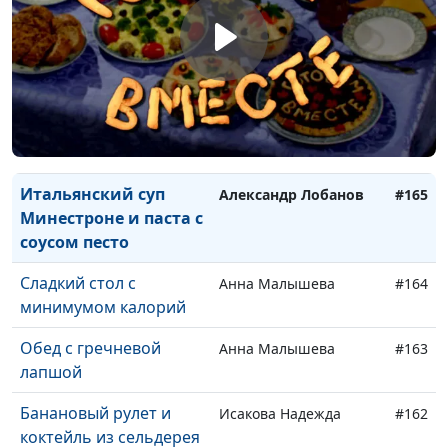
Фриттата с овощами и
Александр Лобанов
#167
безалкогольный
глинтвейн
Фокачча и овощное
Александр Лобанов
#166
рагу с нутом
Итальянский суп
Александр Лобанов
#165
Минестроне и паста с
соусом песто
Сладкий стол с
Анна Малышева
#164
минимумом калорий
Обед с гречневой
Анна Малышева
#163
лапшой
Банановый рулет и
Исакова Надежда
#162
коктейль из сельдерея