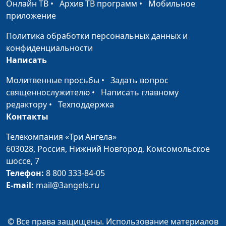
лакомка» и мороженое
Онлайн ТВ
•
Архив ТВ программ
•
Мобильное
«Шоколадное
приложение
облачко»
Политика обработки персональных данных и
Фруктовый рулет,
Ангелина Дубровина
#155
конфиденциальности
халва арахисовая,
Написать
овсяное печенье
Молитвенные просьбы
•
Задать вопрос
«Ежик»
священнослужителю
•
Написать главному
Суп с семечками и
редактору
•
Техподдержка
Ангелина Дубровина
#154
паштет из
Контакты
пророщенной
Телекомпания «Три Ангела»
чечевицы
603028,
Россия, Нижний Новгород,
Комсомольское
Рулет с пророщенной
шоссе, 7
Ангелина Дубровина
#153
чечевицей и салат из
Телефон:
8 800 333-84-05
свежей капусты по-
E-mail:
mail@3angels.ru
корейски
Каша гречневая с
Ангелина Дубровина
#152
© Все права защищены. Использование материалов