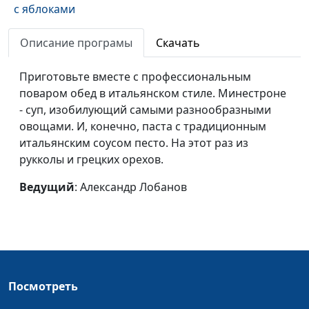
с яблоками
Домашние сладости
Исакова Надежда
#161
Описание програмы
Скачать
Фалафель
Юлия Ключникова
#160
Приготовьте вместе с профессиональным
поваром обед в итальянском стиле. Минестроне
Обед в восточном
Юлия Ключникова
#159
- суп, изобилующий самыми разнообразными
стиле
овощами. И, конечно, паста с традиционным
Вегетарианские роллы
Алексей Вавилов,
#158
итальянским соусом песто. На этот раз из
шеф-повар центра
рукколы и грецких орехов.
здоровья «Дорога
Ведущий
: Александр Лобанов
жизни»
Тофу, запеченный в
Алексей Вавилов,
#157
нори
шеф-повар центра
здоровья «Дорога
жизни»
Посмотреть
Торт «Шоколадная
Ангелина Дубровина
#156