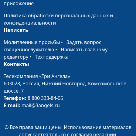
приложение
В чём заключается
Сергей Ряховский,
общественная
Политика обработки персональных данных и
начальствующий епископ
значимость
конфиденциальности
Российского объединенного
«Национальной
Написать
Союза христиан веры
духовной трапезы»?
евангельской
Молитвенные просьбы
•
Задать вопрос
(пятидесятников), член
священнослужителю
•
Написать главному
Общественной палаты РФ,
редактору
•
Техподдержка
член Совета по
Контакты
взаимодействию с
религиозными
Телекомпания «Три Ангела»
объединениями при
603028,
Россия, Нижний Новгород,
Комсомольское
Президенте РФ
шоссе, 7
Телефон:
8 800 333-84-05
Какова роль
Сергей Ряховский,
E-mail:
mail@3angels.ru
государства и
начальствующий епископ
религиозных
Российского объединенного
организаций в
Союза христиан веры
© Все права защищены. Использование материалов
укреплении семейных
евангельской
допускается только с согласия редакции.