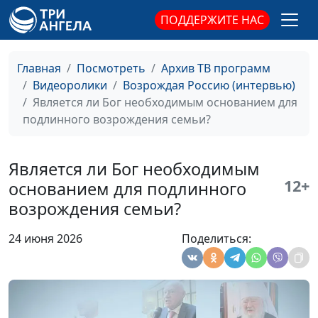
ПОДДЕРЖИТЕ НАС
Главная
Посмотреть
Архив ТВ программ
Видеоролики
Возрождая Россию (интервью)
Является ли Бог необходимым основанием для
подлинного возрождения семьи?
Является ли Бог необходимым
12+
основанием для подлинного
возрождения семьи?
Насколько необходимо
Иван Сорокин,
духовно-нравственное
предприниматель
24 июня 2026
Поделиться:
воспитание детей?
О служении Богу,
Иван Сорокин,
церкви, людям
предприниматель