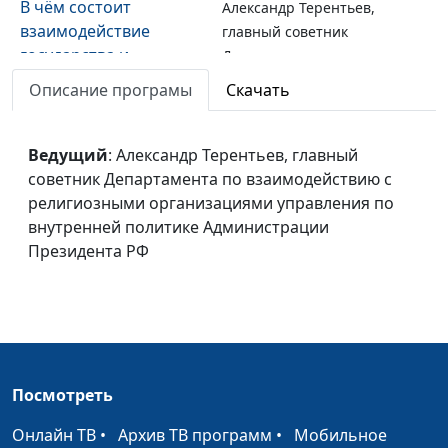
В чём состоит
Александр Терентьев,
взаимодействие
главный советник
государства и
Департамента по
традиционных религий
взаимодействию с
Описание програмы
Скачать
в формировании
религиозными
семейных ценностей
организациями управления
сегодня?
по внутренней политике
Ведущий
: Александр Терентьев, главный
Администрации Президента
советник Департамента по взаимодействию с
РФ
религиозными организациями управления по
внутренней политике Администрации
Какую роль играет
Александр Терентьев,
Президента РФ
«Национальная
главный советник
духовная трапеза» в
Департамента по
укреплении духовно-
взаимодействию с
нравственных основ
религиозными
общества?
организациями управления
по внутренней политике
Посмотреть
Администрации Президента
РФ
Онлайн ТВ
•
Архив ТВ программ
•
Мобильное