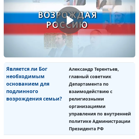
Почему важно
Елена Цыплакова, советская
представителям
и российская актриса театра
различных сфер
и кино, кинорежиссер,
деятельности
народная артистка
встречаться для
Российской Федерации
обсуждения духовно-
нравственных
вопросов?
Является ли Бог
Александр Терентьев,
необходимым
главный советник
основанием для
Департамента по
подлинного
взаимодействию с
возрождения семьи?
религиозными
организациями
управления по внутренней
политике Администрации
Президента РФ