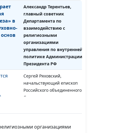
рает
Александр Терентьев,
#92
ая
главный советник
еза» в
Департамента по
уховно-
взаимодействию с
 основ
религиозными
организациями
управления по внутренней
политике Администрации
Президента РФ
тся
Сергей Ряховский,
#91
начальствующий епископ
Российского объединенного
й
Союза христиан веры
езы»?
евангельской
(пятидесятников), член
Общественной палаты РФ,
член Совета по
с религиозными организациями
взаимодействию с