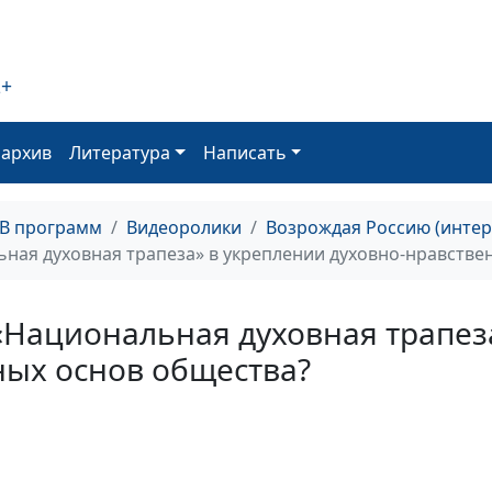
Является ли Бо
необходимым
основанием дл
подлинного
2+
возрождения с
оархив
Литература
Написать
ТВ программ
Видеоролики
Возрождая Россию (инте
ьная духовная трапеза» в укреплении духовно-нравстве
В чём состоит
взаимодействи
государства и
«Национальная духовная трапез
традиционных 
ных основ общества?
в формирован
семейных ценн
сегодня?