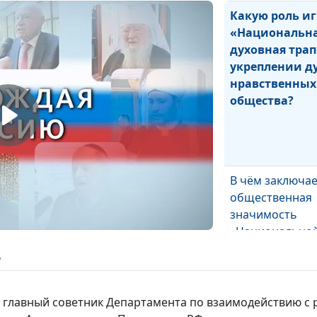
Какую роль иг
«Национальн
духовная трап
укреплении д
нравственных
общества?
В чём заключае
общественная
значимость
«Национально
духовной трап
ь
в, главный советник Департамента по взаимодействию 