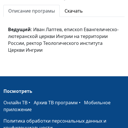
Теологического института
Церкви Ингрии
Описание програмы
Скачать
Правильное
Иеромонах Марк
понимание
(Ахматханов), сотрудник
Ведущий
: Иван Лаптев, епископ Евангелическо-
определения семьи в
отдела внешних церковных
лютеранской церкви Ингрии на территории
современной России
связей Московского
России, ректор Теологического института
патриархата
Церкви Ингрии
Что дает
Иеромонах Марк
«Национальная
(Ахматханов), сотрудник
духовная трапеза» для
отдела внешних церковных
современного
связей Московского
общества сегодня?
патриархата
Посмотреть
Какова роль
Константин Блаженов,
Онлайн ТВ
•
Архив ТВ программ
•
Мобильное
религиозных
заместитель руководителя
приложение
организаций в
Департамента
укреплении семейных
национальной политики и
Политика обработки персональных данных и
ценностей в
межрегиональных связей
конфиденциальности