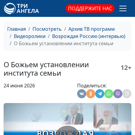
сегодня?
религиозными
ПОДДЕРЖИТЕ НАС
объединениями,
генеральный секретарь
Российской ассоциации
Главная
Посмотреть
Архив ТВ программ
защиты религиозной
Видеоролики
Возрождая Россию (интервью)
свободы, доктор
О Божьем установлении института семьи
практического богословия
Насколько важно
Олег Гончаров, член Совета
О Божьем установлении
12+
объединяться
при Президенте РФ по
института семьи
бизнесменам,
взаимодействию с
государственным
религиозными
24 июня 2026
Поделиться:
деятелям,
объединениями,
религиозным
генеральный секретарь
организациям для
Российской ассоциации
обсуждения духовно-
защиты религиозной
нравственных
свободы, доктор
вопросов?
практического богословия