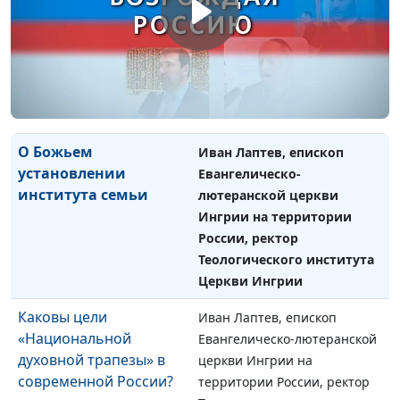
Может ли
Иван Лаптев, епископ
возрождение
Евангелическо-лютеранской
семейных ценностей
церкви Ингрии на
состояться без опоры
территории России, ректор
на Бога?
Теологического института
Церкви Ингрии
О Божьем
Иван Лаптев, епископ
установлении
Евангелическо-
института семьи
лютеранской церкви
Ингрии на территории
России, ректор
Теологического института
Церкви Ингрии
Каковы цели
Иван Лаптев, епископ
«Национальной
Евангелическо-лютеранской
духовной трапезы» в
церкви Ингрии на
современной России?
территории России, ректор