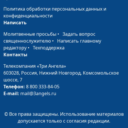
проявляется в
мусульман России, член
социальной сфере?
Политика обработки персональных данных и
Общественной палаты РФ
конфиденциальности
Какие примеры
Альбир Крганов, муфтий
Написать
взаимодействия
(глава) Духовного собрания
религиозных
Молитвенные просьбы
•
Задать вопрос
мусульман России, член
организаций с
священнослужителю
•
Написать главному
Общественной палаты РФ
органами власти
редактору
•
Техподдержка
существуют в практике
Контакты
современной России?
Телекомпания «Три Ангела»
603028,
Как религиозные
Россия, Нижний Новгород,
Комсомольское
Альбир Крганов, муфтий
шоссе, 7
организации
(глава) Духовного собрания
Телефон:
взаимодействуют с
8 800 333-84-05
мусульман России,
E-mail:
семьями в вопросах
mail@3angels.ru
член Общественной палаты
брака и воспитания
РФ
детей?
© Все права защищены. Использование материалов
Как государство и
Станислав Кулов, адвокат,
допускается только с согласия редакции.
религиозные
директор Института