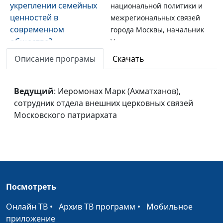
укреплении семейных
национальной политики и
ценностей в
межрегиональных связей
современном
города Москвы, начальник
обществе?
Управления по связям с
религиозными
Описание програмы
Скачать
организациями
На каком уровне
Константин Блаженов,
Ведущий
: Иеромонах Марк (Ахматханов),
нравственного
заместитель руководителя
сотрудник отдела внешних церковных связей
развития находится
Департамента
Московского патриархата
сейчас Россия?
национальной политики и
межрегиональных связей
города Москвы, начальник
Управления по связям с
религиозными
организациями
Посмотреть
Как межрелигиозное
Альбир Крганов, муфтий
Онлайн ТВ
•
Архив ТВ программ
•
Мобильное
сотрудничество
(глава) Духовного собрания
приложение