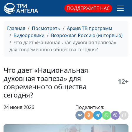
нравственных
свободы, доктор
ПОДДЕРЖИТЕ НАС
вопросов?
практического богословия
Может ли
Иван Лаптев, епископ
Главная
Посмотреть
Архив ТВ программ
возрождение
Евангелическо-лютеранской
Видеоролики
Возрождая Россию (интервью)
семейных ценностей
церкви Ингрии на
Что дает «Национальная духовная трапеза»
состояться без опоры
территории России, ректор
для современного общества сегодня?
на Бога?
Теологического института
Церкви Ингрии
Что дает «Национальная
О Божьем
Иван Лаптев, епископ
духовная трапеза» для
установлении
Евангелическо-лютеранской
12+
института семьи
церкви Ингрии на
современного общества
территории России, ректор
сегодня?
Теологического института
Церкви Ингрии
24 июня 2026
Поделиться:
Каковы цели
Иван Лаптев, епископ
«Национальной
Евангелическо-лютеранской
духовной трапезы» в