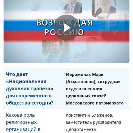
церкви Ингрии на
современной России?
территории России, ректор
Теологического института
Церкви Ингрии
Правильное
Иеромонах Марк
понимание
(Ахматханов), сотрудник
определения семьи в
отдела внешних церковных
современной России
связей Московского
патриархата
Что дает
Иеромонах Марк
«Национальная
(Ахматханов), сотрудник
духовная трапеза»
отдела внешних
для современного
церковных связей
общества сегодня?
Московского патриархата
Какова роль
Константин Блаженов,
религиозных
заместитель руководителя
организаций в
Департамента