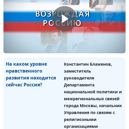
религиозных
заместитель руководителя
организаций в
Департамента
укреплении семейных
национальной политики и
ценностей в
межрегиональных связей
современном
города Москвы, начальник
обществе?
Управления по связям с
религиозными
организациями
На каком уровне
Константин Блаженов,
нравственного
заместитель
развития находится
руководителя
сейчас Россия?
Департамента
национальной политики и
межрегиональных связей
города Москвы, начальник
Управления по связям с
религиозными
организациями