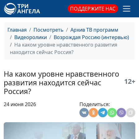
Каковы цели
Иван Лаптев, епископ
«Национальной
Евангелическо-лютеранской
ПОДДЕРЖИТЕ НАС
духовной трапезы» в
церкви Ингрии на
современной России?
территории России, ректор
Главная
Посмотреть
Архив ТВ программ
Теологического института
Видеоролики
Возрождая Россию (интервью)
Церкви Ингрии
На каком уровне нравственного развития
Правильное
Иеромонах Марк
находится сейчас Россия?
понимание
(Ахматханов), сотрудник
определения семьи в
отдела внешних церковных
На каком уровне нравственного
современной России
связей Московского
12+
патриархата
развития находится сейчас
Россия?
Что дает
Иеромонах Марк
«Национальная
(Ахматханов), сотрудник
24 июня 2026
Поделиться:
духовная трапеза» для
отдела внешних церковных
современного
связей Московского
общества сегодня?
патриархата
Какова роль
Константин Блаженов,