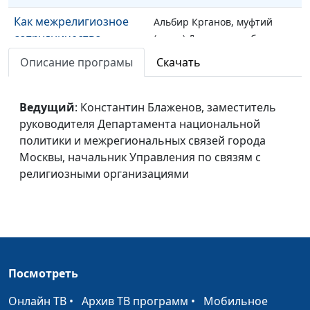
Как межрелигиозное
Альбир Крганов, муфтий
сотрудничество
(глава) Духовного собрания
проявляется в
мусульман России, член
Описание програмы
Скачать
социальной сфере?
Общественной палаты РФ
Какие примеры
Альбир Крганов, муфтий
Ведущий
: Константин Блаженов, заместитель
взаимодействия
(глава) Духовного собрания
руководителя Департамента национальной
религиозных
мусульман России, член
политики и межрегиональных связей города
организаций с
Общественной палаты РФ
Москвы, начальник Управления по связям с
органами власти
религиозными организациями
существуют в практике
современной России?
Как религиозные
Альбир Крганов, муфтий
организации
(глава) Духовного собрания
взаимодействуют с
мусульман России,
Посмотреть
семьями в вопросах
член Общественной палаты
брака и воспитания
РФ
Онлайн ТВ
•
Архив ТВ программ
•
Мобильное