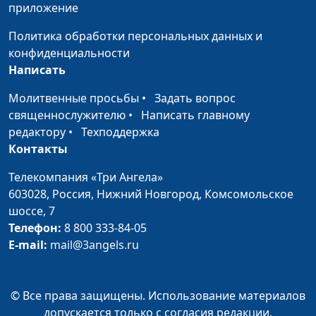
детей?
приложение
Как государство и
Станислав Кулов, адвокат,
Политика обработки персональных данных и
религиозные
директор Института
конфиденциальности
организации влияют
верховенства права,
Написать
на семейные ценности
главный редактор сетевого
в России?
Молитвенные просьбы
•
Задать вопрос
издания «Религия и право»
священнослужителю
•
Написать главному
В чем особая ценность
Павел Реннер,
редактору
•
Техподдержка
«Национальной
руководитель рабочей
Контакты
духовной трапезы»?
группы по подготовке
Телекомпания «Три Ангела»
«Национальной духовной
603028,
Россия, Нижний Новгород,
Комсомольское
трапезы»
шоссе, 7
Как родилась идея
Павел Реннер,
Телефон:
8 800 333-84-05
организации
руководитель рабочей
E-mail:
mail@3angels.ru
«Национальной
группы по подготовке
духовной трапезы»?
«Национальной духовной
трапезы»
© Все права защищены. Использование материалов
допускается только с согласия редакции.