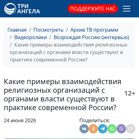
Что дает
Иеромонах Марк
ПОДДЕРЖИТЕ НАС
«Национальная
(Ахматханов), сотрудник
духовная трапеза» для
отдела внешних церковных
современного
связей Московского
Главная
Посмотреть
Архив ТВ программ
общества сегодня?
патриархата
Видеоролики
Возрождая Россию (интервью)
Какова роль
Какие примеры взаимодействия религиозных
Константин Блаженов,
религиозных
организаций с органами власти существуют в
заместитель руководителя
организаций в
практике современной России?
Департамента
укреплении семейных
национальной политики и
ценностей в
межрегиональных связей
Какие примеры взаимодействия
современном
города Москвы, начальник
религиозных организаций с
обществе?
Управления по связям с
12+
религиозными
органами власти существуют в
организациями
практике современной России?
На каком уровне
Константин Блаженов,
24 июня 2026
Поделиться:
нравственного
заместитель руководителя
развития находится
Департамента
сейчас Россия?