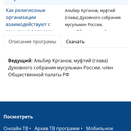
Как религиозные
Альбир Крганов, муфтий
организации
(глава) Духовного собрания
взаимодействуют с
мусульман России,
семьями в вопросах
член Общественной палаты
брака и воспитания
РФ
Описание програмы
Скачать
детей?
Как государство и
Станислав Кулов, адвокат,
Ведущий
: Альбир Крганов, муфтий (глава)
религиозные
директор Института
Духовного собрания мусульман России, член
организации влияют
верховенства права,
Общественной палаты РФ
на семейные ценности
главный редактор сетевого
в России?
издания «Религия и право»
В чем особая ценность
Павел Реннер,
«Национальной
руководитель рабочей
духовной трапезы»?
группы по подготовке
Посмотреть
«Национальной духовной
трапезы»
Онлайн ТВ
•
Архив ТВ программ
•
Мобильное