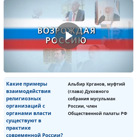
национальной политики и
межрегиональных связей
города Москвы, начальник
Управления по связям с
религиозными
организациями
Как межрелигиозное
Альбир Крганов, муфтий
сотрудничество
(глава) Духовного собрания
проявляется в
мусульман России, член
социальной сфере?
Общественной палаты РФ
Какие примеры
Альбир Крганов, муфтий
взаимодействия
(глава) Духовного
религиозных
собрания мусульман
организаций с
России, член
органами власти
Общественной палаты РФ
существуют в
практике
современной России?