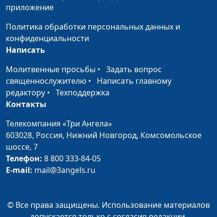
приложение
Как родилась идея
Павел Реннер,
организации
руководитель рабочей
Политика обработки персональных данных и
«Национальной
группы по подготовке
конфиденциальности
духовной трапезы»?
«Национальной духовной
Написать
трапезы»
Молитвенные просьбы
•
Задать вопрос
Сейчас в России
Иван Иклюшин,
священнослужителю
•
Написать главному
происходит снижение
руководитель Альянса
редактору
•
Техподдержка
или повышение уровня
инициатив «Россия без
Контакты
духовности и
сирот», служитель церкви
Телекомпания «Три Ангела»
нравственности?
«Благая весть»
603028,
Россия, Нижний Новгород,
Комсомольское
Каким может быть
Иван Иклюшин,
шоссе, 7
взаимодействие
руководитель Альянса
Телефон:
8 800 333-84-05
религиозных
инициатив «Россия без
E-mail:
mail@3angels.ru
организаций с
сирот», служитель церкви
государством?
«Благая весть»
© Все права защищены. Использование материалов
Какую роль играют
Иван Иклюшин,
допускается только с согласия редакции.