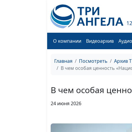
1
О компании
Видеоархив
Ауди
Главная
Посмотреть
Архив 
В чем особая ценность «Наци
В чем особая ценн
24 июня 2026