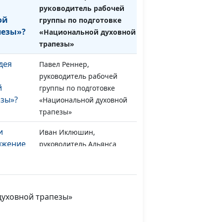
руководитель рабочей
ой
группы по подготовке
пезы»?
«Национальной духовной
трапезы»
дея
Павел Реннер,
#75
руководитель рабочей
й
группы по подготовке
езы»?
«Национальной духовной
трапезы»
и
Иван Иклюшин,
#74
ижение
руководитель Альянса
 уровня
инициатив «Россия без
сирот», служитель церкви
и?
«Благая весть»
духовной трапезы»
ыть
Иван Иклюшин,
#73
е
руководитель Альянса