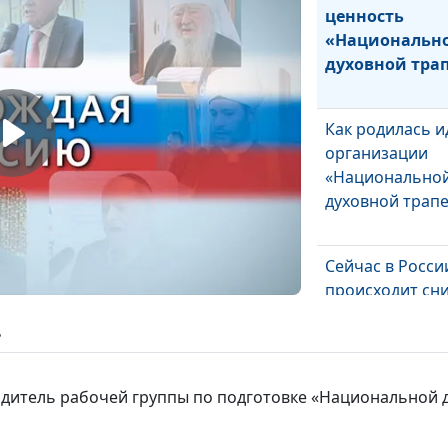
ценность
«Национальн
духовной тра
Как родилась и
организации
«Национально
духовной трап
Сейчас в Росси
происходит сн
или повышение
ь
духовности и
нравственност
водитель рабочей группы по подготовке «Национальной 
Каким может б
взаимодействи