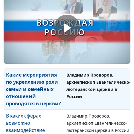
Иван Иклюшин, руководитель
взаимодействие
Альянса инициатив «Россия
религиозных
без сирот», служитель церкви
организаций с
«Благая весть»
государством?
Какую роль играют
Иван Иклюшин, руководитель
религиозные
Альянса инициатив «Россия
организации в
без сирот», служитель церкви
сопровождении семей?
«Благая весть»
Какие мероприятия
Владимир Проворов,
по укреплению роли
архиепископ Евангелическо-
семьи и семейных
лютеранской церкви в
отношений
России
проводятся в церкви?
В каких сферах
Владимир Проворов,
возможно
архиепископ Евангелическо-
взаимодействие
лютеранской церкви в России