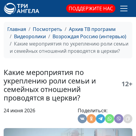
на семейные ценности
редактор сетевого издания
ПОДДЕРЖИТЕ НАС
в России?
«Религия и право»
В чем особая ценность
Павел Реннер,
Главная
Посмотреть
Архив ТВ программ
«Национальной
руководитель рабочей группы
Видеоролики
Возрождая Россию (интервью)
духовной трапезы»?
по подготовке «Национальной
Какие мероприятия по укреплению роли семьи
духовной трапезы»
и семейных отношений проводятся в церкви?
Как родилась идея
Павел Реннер,
организации
руководитель рабочей группы
Какие мероприятия по
«Национальной
по подготовке «Национальной
укреплению роли семьи и
духовной трапезы»?
духовной трапезы»
12+
семейных отношений
Сейчас в России
Иван Иклюшин, руководитель
проводятся в церкви?
происходит снижение
Альянса инициатив «Россия
или повышение уровня
без сирот», служитель церкви
24 июня 2026
Поделиться:
духовности и
«Благая весть»
нравственности?
Каким может быть