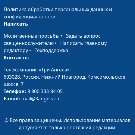
способствовать
Центрального духовного
Политика обработки персональных данных и
повышению уровня
управления буддистов России,
конфиденциальности
духовности россиян?
член Общественной палаты
Написать
РФ
Молитвенные просьбы
•
Задать вопрос
Когда лучше читать
Леонтий Гунько, главный
священнослужителю
•
Написать главному
Священное Писание?
редактор издательства
редактору
•
Техподдержка
«Источник жизни»
Контакты
Что лучше — читать
Леонтий Гунько, главный
Телекомпания «Три Ангела»
или слушать Библию?
редактор издательства
603028,
Россия, Нижний Новгород,
Комсомольское
«Источник жизни»
шоссе, 7
Телефон:
8 800 333-84-05
Является ли
Леонтий Гунько, главный
E-mail:
mail@3angels.ru
аудиоверсия Библии
редактор издательства
всего лишь
«Источник жизни»
интерпретацией
© Все права защищены. Использование материалов
библейского текста?
допускается только с согласия редакции.