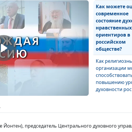
Как можете о
современное
состояние дух
нравственных
ориентиров в
российском
обществе?
Как религиозн
организации м
способствоват
повышению ур
духовности рос
ь
Когда лучше чи
Священное Пис
е Йонтен), председатель Центрального духовного управ