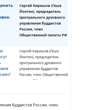
ценить
Сергей Киришов (Геше
#68
Йонтен), председатель
овно-
Центрального духовного
управления буддистов
России, член
Общественной палаты РФ
ые
Сергей Киришов (Геше
#67
огут
Йонтен), председатель
ь
Центрального духовного
овня
управления буддистов
сиян?
России, член Общественной
палаты РФ
тать
Леонтий Гунько, главный
#66
ание?
редактор издательства
«Источник жизни»
ления буддистов России, член