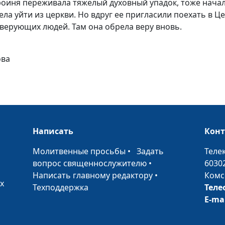
роиня переживала тяжелый духовный упадок, тоже начал
ела уйти из церкви. Но вдруг ее пригласили поехать в 
Божий промысе
 верующих людей. Там она обрела веру вновь.
моей жизни
Евангелие для
ова
осужденных
Я нашел Бога в
тюрьме
Написать
Кон
Бог реален и б
•
Молитвенные просьбы
•
Задать
Теле
вопрос священнослужителю
•
6030
Написать главному редактору
•
Комс
Бог исцелил ме
х
Техподдержка
Теле
рака
E-ma
Мстить или