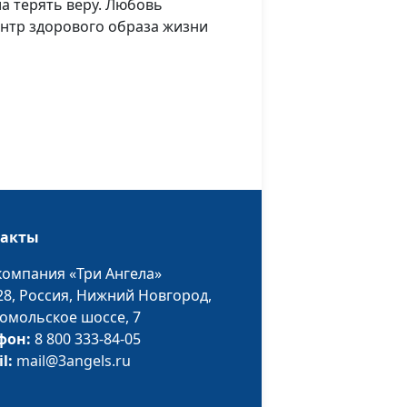
а терять веру. Любовь
Центр здорового образа жизни
л в
Ирина Кириченко,
#75
Алла Вавилова
Ирина Кириченко,
#74
Виталий Буклов и
Виталий Бахтин,
священнослужитель
Ирина Кириченко,
#73
Виталий Буклов
такты
лизок
Алексей Бритов,
#72
Михаил и Елена
компания «Три Ангела»
Самойловы
28,
Россия, Нижний Новгород,
омольское шоссе, 7
ня от
Алексей Бритов,
#71
фон:
8 800 333-84-05
Татьяна Набатова
il:
mail@3angels.ru
Юлия Уткина,
#70