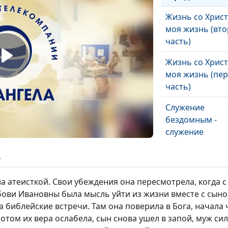
Жизнь со Христ
моя жизнь (вто
часть)
Жизнь со Христ
моя жизнь (пе
часть)
Служение
бездомным -
служение
милосердия
ь
Шаги к исцеле
атеисткой. Свои убеждения она пересмотрела, когда с 
бови Ивановны была мысль уйти из жизни вместе с сыном
а библейские встречи. Там она поверила в Бога, начала
Спорт, алкогол
отом их вера ослабела, сын снова ушел в запой, муж си
закон Божий