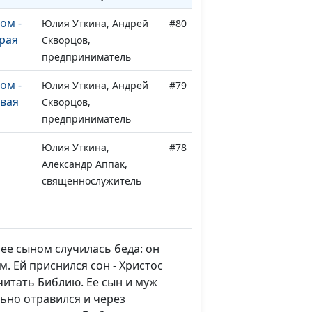
ом -
Юлия Уткина, Андрей
#80
рая
Скворцов,
предприниматель
ом -
Юлия Уткина, Андрей
#79
рвая
Скворцов,
предприниматель
Юлия Уткина,
#78
Александр Аппак,
священнослужитель
нию
Ирина Кириченко,
#77
Людмила Белякова,
ее сыном случилась беда: он
Юлия Лупашина
. Ей приснился сон - Христос
 читать Библию. Ее сын и муж
ь и
Ирина Кириченко,
#76
льно отравился и через
Галина Рытова