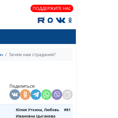
Богданенков,
священнослужитель
ПОДДЕРЖИТЕ НАС
Юлия Уткина, Роман и
#86
Серафима Канатовы
ство
Юлия Уткина, Роман и
#85
Серафима Канатовы
все
Юлия Уткина, Сергей
#84
а»
Зачем нам страдания?
Денисов
Юлия Уткина, Ксения и
#83
я
Виталий Лапицкие
Поделиться:
я -
Юлия Уткина, Наталья
#82
Венская
Юлия Уткина, Любовь
#81
Ивановна Цыганова