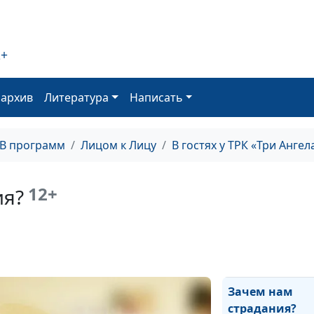
Мюзикл
2+
«Магдалина»
Божье руковод
оархив
Литература
Написать
Бог открывает 
ТВ программ
Лицом к Лицу
В гостях у ТРК «Три Ангел
двери
Семья,
12+
ия?
прославляюща
Бога
Основа здоровь
духовность
Зачем нам
страдания?