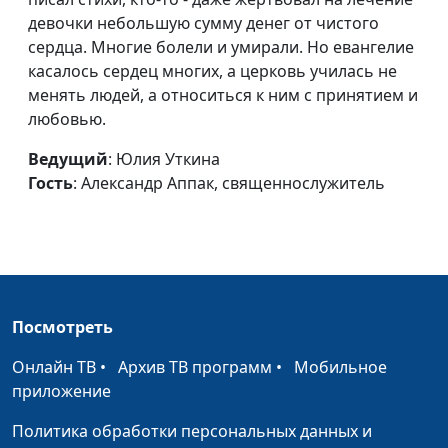
слабовидящим и
Флусова
девочки небольшую сумму денег от чистого
слепым
сердца. Многие болели и умирали. Но евангелие
Господь - мой свет
Юлия Уткина, Елена
#68
касалось сердец многих, а церковь училась не
Флусова
менять людей, а относиться к ним с принятием и
любовью.
Верить в Бога -
Юлия Уткина, Роман
#67
мужской поступок
Ведущий
: Юлия Уткина
Маринин,
Гость
: Александр Аппак, священнослужитель
священнослужитель,
семейный консультант
Жизнь под
Алексей Бритов,
#66
водительством
Дмитрий Ковалев, член
Святого Духа
союза журналистов
России, директор
Посмотреть
радиостанции «Новое
Онлайн ТВ
•
Архив ТВ программ
•
Мобильное
Радио»
приложение
Чудодейственная
Алексей Бритов,
#65
Политика обработки персональных данных и
молитва
Дмитрий Ковалев, член