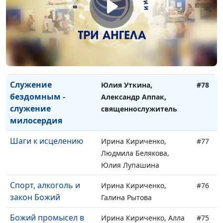
моя жизнь (вторая
Скворцов,
часть)
предприниматель
Жизнь со Христом -
Юлия Уткина, Андрей
#79
моя жизнь (первая
Скворцов,
часть)
предприниматель
Служение
Юлия Уткина,
#78
бездомным -
Александр Аппак,
служение
священнослужитель
милосердия
Шаги к исцелению
Ирина Кириченко,
#77
Людмила Белякова,
Юлия Лупашина
Спорт, алкоголь и
Ирина Кириченко,
#76
закон Божий
Галина Рытова
Божий промысел в
Ирина Кириченко, Алла
#75