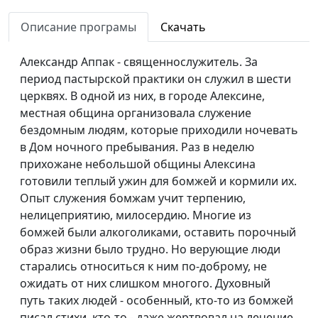
моей жизни
Вавилова
Описание програмы
Скачать
Евангелие для
Ирина Кириченко,
#74
осужденных
Виталий Буклов и
Александр Аппак - священнослужитель. За
Виталий Бахтин,
период пастырской практики он служил в шести
священнослужитель
церквях. В одной из них, в городе Алексине,
местная община организовала служение
Я нашел Бога в
Ирина Кириченко,
#73
бездомным людям, которые приходили ночевать
тюрьме
Виталий Буклов
в Дом ночного пребывания. Раз в неделю
прихожане небольшой общины Алексина
Бог реален и близок
Алексей Бритов, Михаил
#72
готовили теплый ужин для бомжей и кормили их.
и Елена Самойловы
Опыт служения бомжам учит терпению,
Бог исцелил меня от
Алексей Бритов, Татьяна
#71
нелицеприятию, милосердию. Многие из
рака
Набатова
бомжей были алкоголиками, оставить порочный
образ жизни было трудно. Но верующие люди
Мстить или
Юлия Уткина, Александр
#70
старались относиться к ним по-доброму, не
простить?
Доронин
ожидать от них слишком многого. Духовный
путь таких людей - особенный, кто-то из бомжей
Служение
Юлия Уткина, Елена
#69
писал стихи, кто-то - даже жертвовал на лечение