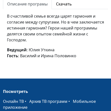
Описание програмы
Скачать
Бог мне прибежище
Юлия Уткина, Елизавета
#47
и сила
Филипповна Воронкова
В счастливой семье всегда царят гармония и
согласие между супругами. Но в чем заключается
Родительский дом,
Юлия Уткина, Елизавета
#46
истинная гармония? Герои нашей программы
начало начал
Филипповна Воронкова
делятся своим опытом семейной жизни с
Господом.
Предназначение
Юлия Уткина, Елена
#45
музыки
Сало, солистка
Ведущий
: Юлия Уткина
Национального
Гость
: Василий и Ирина Половинко
Академического
Большого театра оперы
и балета республики
Беларусь, Лиза
Василькова
Посмотреть
Карьера или
Юлия Уткина, Елена
#44
служение Богу
Сало, солистка
Онлайн ТВ
•
Архив ТВ программ
•
Мобильное
Национального
приложение
Академического