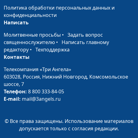
Большого театра оперы
Политика обработки персональных данных и
и балета республики
конфиденциальности
Беларусь
Написать
Успешный человек:
Юлия Уткина, Виталий
#43
Молитвенные просьбы
•
Задать вопрос
исцеление и
Пилипенко,
священнослужителю
•
Написать главному
служение людям
руководитель центра
редактору
•
Техподдержка
здоровья
Контакты
Успешный человек:
Юлия Уткина, Виталий
#42
Телекомпания «Три Ангела»
карьера и финансы
Пилипенко,
603028,
Россия, Нижний Новгород,
Комсомольское
руководитель центра
шоссе, 7
здоровья
Телефон:
8 800 333-84-05
E-mail:
mail@3angels.ru
Успешный человек:
Юлия Уткина, Виталий
#41
поиски молодости
Пилипенко,
руководитель центра
© Все права защищены. Использование материалов
здоровья
допускается только с согласия редакции.
Песни для Бога и
Юлия Уткина, Светлана
#39