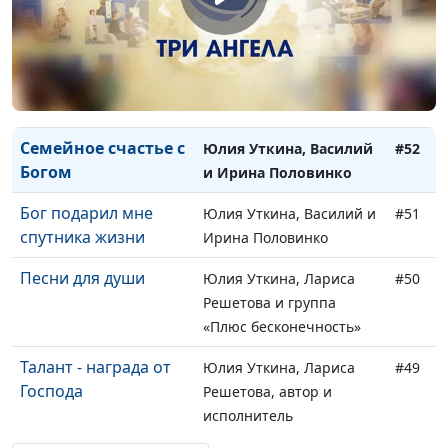
История перевода
Ирина Кириченко, Иван
#53
Библии
Лобанов, сотрудник
Института перевода
Библии имени
М.П.Кулакова
Семейное счастье с
Юлия Уткина, Василий
#52
Богом
и Ирина Половинко
Бог подарил мне
Юлия Уткина, Василий и
#51
спутника жизни
Ирина Половинко
Песни для души
Юлия Уткина, Лариса
#50
Решетова и группа
«Плюс бесконечность»
Талант - награда от
Юлия Уткина, Лариса
#49
Господа
Решетова, автор и
исполнитель
христианских песен