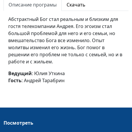
исцеления
Максим Булаев
Описание програмы
Скачать
Путь к служению
Юлия Синицына, Павел
#22
Абстрактный Бог стал реальным и близким для
Жуков,
гостя телекомпании Андрея. Его эгоизм стал
священнослужитель
большой проблемой для него и его семьи, но
вмешательство Бога все изменило. Опыт
Направленность
Юлия Уткина, Виталий
#21
молитвы изменил его жизнь. Бог помог в
жизни - служение
Малов, директор
решении его проблем не только с семьей, но и в
людям
некоммерческого
работе и с жильем.
оздоровительного
центра «Дорога жизни»
Ведущий
: Юлия Уткина
Гость
: Андрей Тарабрин
Бог, заполняющий
Юлия Уткина, Виталий
#20
пустоту
Малов, директор
некоммерческого
оздоровительного
центра «Дорога жизни»
Молодость и вера
Юлия Синицына, Ирина
#19
Посмотреть
и Вадим Трусюк