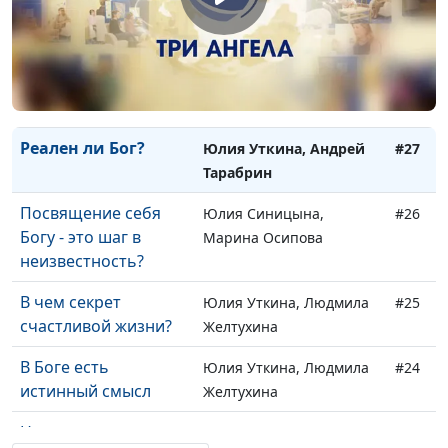
Решительность в
Юлия Синицына,
#28
сторону Бога
Надежда Усачёва
преодолела все
трудности
Реален ли Бог?
Юлия Уткина, Андрей
#27
Тарабрин
Посвящение себя
Юлия Синицына,
#26
Богу - это шаг в
Марина Осипова
неизвестность?
В чем секрет
Юлия Уткина, Людмила
#25
счастливой жизни?
Желтухина
В Боге есть
Юлия Уткина, Людмила
#24
истинный смысл
Желтухина
Невероятное чудо
Юлия Синицына,
#23