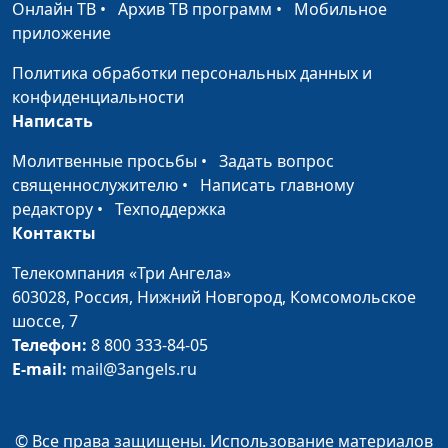
Онлайн ТВ
•
Архив ТВ программ
•
Мобильное
Чудесное исцеление
Юлия Синицына, Лилия
#18
приложение
и Марина Дерябкины
Политика обработки персональных данных и
Лучший друг
Ирина Кириченко,
#17
конфиденциальности
ребёнка - Бог
Светлана Сочина,
Написать
руководитель клуба
Молитвенные просьбы
•
Задать вопрос
«Следопыт»
священнослужителю
•
Написать главному
Христианское
редактору
•
Техподдержка
Юлия Уткина, Елена
#16
обучение
Контакты
Сироткина, завуч
христианской школы
Телекомпания «Три Ангела»
«Исток»
603028,
Россия, Нижний Новгород,
Комсомольское
Наблюдать или
шоссе, 7
Юлия Уткина, Юрий
#15
вмешаться
Телефон:
8 800 333-84-05
Чурилов, руководитель
E-mail:
mail@3angels.ru
реабилитационного
центра для алкоголиков
и наркоманов «Ковчег»
© Все права защищены. Использование материалов