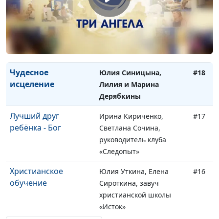
оздоровительного
центра «Дорога жизни»
Молодость и вера
Юлия Синицына, Ирина
#19
и Вадим Трусюк
Чудесное
Юлия Синицына,
#18
исцеление
Лилия и Марина
Дерябкины
Лучший друг
Ирина Кириченко,
#17
ребёнка - Бог
Светлана Сочина,
руководитель клуба
«Следопыт»
Христианское
Юлия Уткина, Елена
#16
обучение
Сироткина, завуч
христианской школы
«Исток»