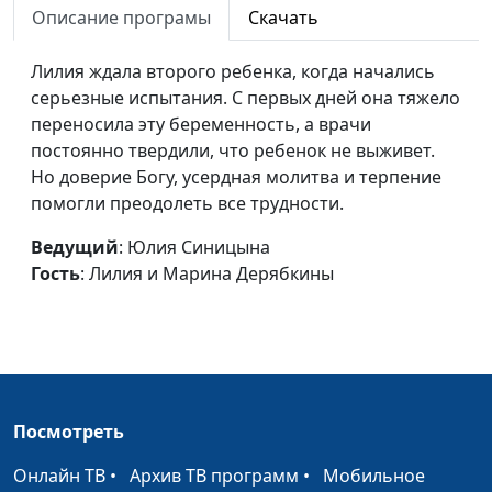
Наблюдать или
Описание програмы
Скачать
Юлия Уткина, Юрий
#15
вмешаться
Чурилов, руководитель
Лилия ждала второго ребенка, когда начались
реабилитационного
серьезные испытания. С первых дней она тяжело
центра для алкоголиков
переносила эту беременность, а врачи
и наркоманов «Ковчег»
постоянно твердили, что ребенок не выживет.
Выход всегда есть
Юлия Уткина, Юрий
#14
Но доверие Богу, усердная молитва и терпение
Чурилов, руководитель
помогли преодолеть все трудности.
реабилитационного
Ведущий
: Юлия Синицына
центра для алкоголиков
Гость
: Лилия и Марина Дерябкины
и наркоманов «Ковчег»
Как сохранять
Ирина Кириченко,
#13
позитивный настрой
Владислав Плахов,
в жизни?
священнослужитель
Счастье в служении
Ирина Кириченко,
#10
Посмотреть
людям
Андрей Гарбарчук,
священнослужитель
Онлайн ТВ
•
Архив ТВ программ
•
Мобильное