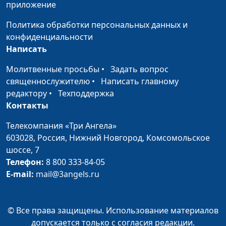
приложение
Спиритизм в нашей
Ирина Кириченко,
#9
жизни или как
Андрей Гарбарчук,
Политика обработки персональных данных и
узнать будущее
священнослужитель
конфиденциальности
Написать
Божье руководство
Ирина Кириченко,
#8
во всем
Андрей Гарбарчук,
Молитвенные просьбы
•
Задать вопрос
священнослужитель
священнослужителю
•
Написать главному
редактору
•
Техподдержка
Понять самое
Сергей Парфенов,
#7
Контакты
важное
Дмитрий Агмалов
Телекомпания «Три Ангела»
В поисках Бога
Юлия Уткина, Валерий
#6
603028,
Россия, Нижний Новгород,
Комсомольское
Татаркин, автор
шоссе, 7
христианских книг и
Телефон:
8 800 333-84-05
публикаций на
E-mail:
mail@3angels.ru
библейские темы
Нелегкий выбор
Ирина Кириченко,
#4
© Все права защищены. Использование материалов
Евгений Владимирович
допускается только с согласия редакции.
Зайцев,